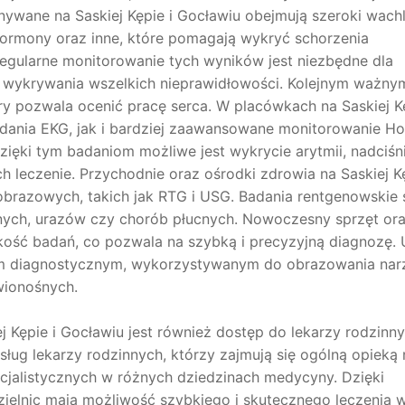
nywane na Saskiej Kępie i Gocławiu obejmują szeroki wach
hormony oraz inne, które pomagają wykryć schorzenia
Regularne monitorowanie tych wyników jest niezbędne dla
 wykrywania wszelkich nieprawidłowości. Kolejnym ważny
óry pozwala ocenić pracę serca. W placówkach na Saskiej Kę
ania EKG, jak i bardziej zaawansowane monitorowanie Hol
Dzięki tym badaniom możliwe jest wykrycie arytmii, nadciśn
 leczenie. Przychodnie oraz ośrodki zdrowia na Saskiej Kę
brazowych, takich jak RTG i USG. Badania rentgenowskie 
ych, urazów czy chorób płucnych. Nowoczesny sprzęt or
kość badań, co pozwala na szybką i precyzyjną diagnozę.
iem diagnostycznym, wykorzystywanym do obrazowania na
wionośnych.
 Kępie i Gocławiu jest również dostęp do lekarzy rodzinn
sług lekarzy rodzinnych, którzy zajmują się ogólną opieką
ecjalistycznych w różnych dziedzinach medycyny. Dzięki
zielnic mają możliwość szybkiego i skutecznego leczenia 