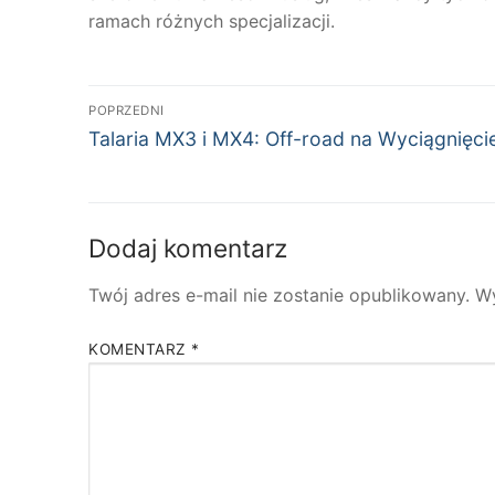
ramach różnych specjalizacji.
Nawigacja
POPRZEDNI
Poprzedni
wpisu
Talaria MX3 i MX4: Off-road na Wyciągnięci
wpis:
Dodaj komentarz
Twój adres e-mail nie zostanie opublikowany.
W
KOMENTARZ
*