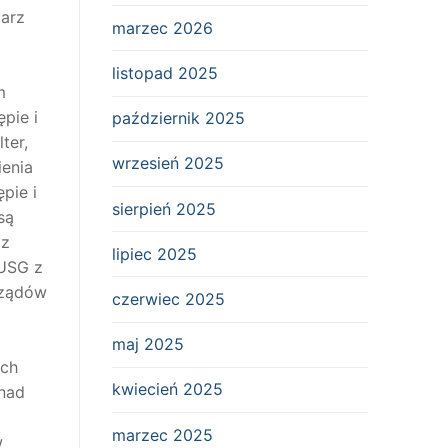
larz
marzec 2026
listopad 2025
m
pie i
październik 2025
ter,
wrzesień 2025
ienia
pie i
sierpień 2025
są
az
lipiec 2025
 USG z
rządów
czerwiec 2025
maj 2025
ych
kwiecień 2025
 nad
marzec 2025
w