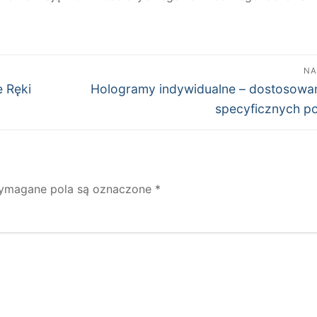
NA
Następny
e Ręki
Hologramy indywidualne – dostosowa
wpis:
specyficznych p
ymagane pola są oznaczone
*