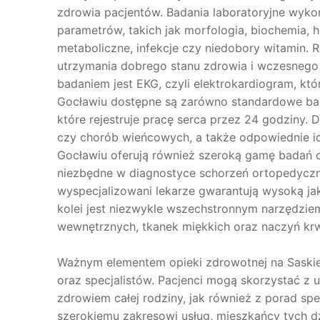
zdrowia pacjentów. Badania laboratoryjne wyko
parametrów, takich jak morfologia, biochemia, 
metaboliczne, infekcje czy niedobory witamin. 
utrzymania dobrego stanu zdrowia i wczesnego
badaniem jest EKG, czyli elektrokardiogram, kt
Gocławiu dostępne są zarówno standardowe bad
które rejestruje pracę serca przez 24 godziny. 
czy chorób wieńcowych, a także odpowiednie ich
Gocławiu oferują również szeroką gamę badań o
niezbędne w diagnostyce schorzeń ortopedyczn
wyspecjalizowani lekarze gwarantują wysoką ja
kolei jest niezwykle wszechstronnym narzędz
wewnętrznych, tkanek miękkich oraz naczyń kr
Ważnym elementem opieki zdrowotnej na Saskiej
oraz specjalistów. Pacjenci mogą skorzystać z u
zdrowiem całej rodziny, jak również z porad sp
szerokiemu zakresowi usług, mieszkańcy tych d