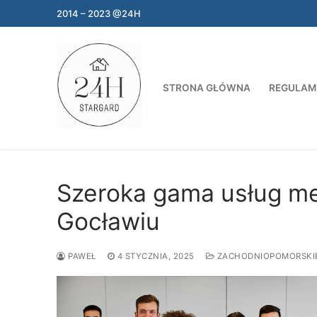
Przejdź
2014 – 2023 @24H
do
treści
STRONA GŁÓWNA
REGULAM
Szeroka gama usług me
Gocławiu
PAWEŁ
4 STYCZNIA, 2025
ZACHODNIOPOMORSKI