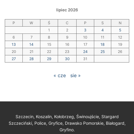
lipiec 2026
P
W
Ś
C
P
S
N
1
2
3
4
5
6
7
8
9
10
11
12
13
14
15
16
17
18
19
20
21
22
23
24
25
26
27
28
29
30
31
« cze
sie »
Szczecin, Koszalin, Kołobrzeg, Świnoujście, Stargard
Szczeciński, Police, Gryfice, Drawsko Pomorskie, Białogard,
Gryfino.