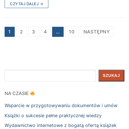
CZYTAJ DALEJ →
Nawigacja
1
2
3
4
…
10
NASTĘPNY
po
wpisach
Szukaj
SZUKAJ
NA CZASIE
Wsparcie w przygotowywaniu dokumentów i umów
Książki o sukcesie pełne praktycznej wiedzy
Wydawnictwo internetowe z bogatą ofertą książek