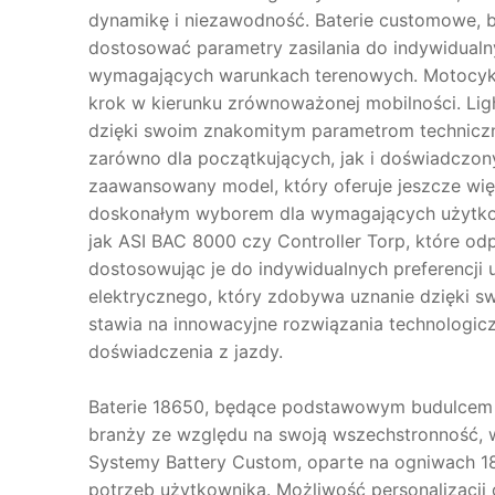
dynamikę i niezawodność. Baterie customowe,
dostosować parametry zasilania do indywidualny
wymagających warunkach terenowych. Motocykle e
krok w kierunku zrównoważonej mobilności. Lig
dzięki swoim znakomitym parametrom techniczny
zarówno dla początkujących, jak i doświadczony
zaawansowany model, który oferuje jeszcze wi
doskonałym wyborem dla wymagających użytkow
jak ASI BAC 8000 czy Controller Torp, które od
dostosowując je do indywidualnych preferencji u
elektrycznego, który zdobywa uznanie dzięki swo
stawia na innowacyjne rozwiązania technologi
doświadczenia z jazdy.
Baterie 18650, będące podstawowym budulcem w
branży ze względu na swoją wszechstronność, w
Systemy Battery Custom, oparte na ogniwach 1
potrzeb użytkownika. Możliwość personalizacji 