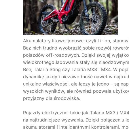
Akumulatory litowo-jonowe, czyli Li-ion, stanowi
Bez nich trudno wyobrazić sobie rozwój rower
pojazdów off-roadowych. Dzięki swojej wyjątko
wielokrotnego ładowania stały się nieodzownym 
Bee, Talaria Sting czy Talaria MX3 i MX4. W po
dynamikę jazdy i niezawodność nawet w najtrud
unikalne właściwości, ale łączy je jedno – są na
wysokich wyników, ale również pozwala użytko
przyjazny dla środowiska.
Pojazdy elektryczne, takie jak Talaria MX3 i M
na najtrudniejsze wyzwania. Dzięki połączeniu l
akumulatorami i inteligentnymi kontrolerami, mo