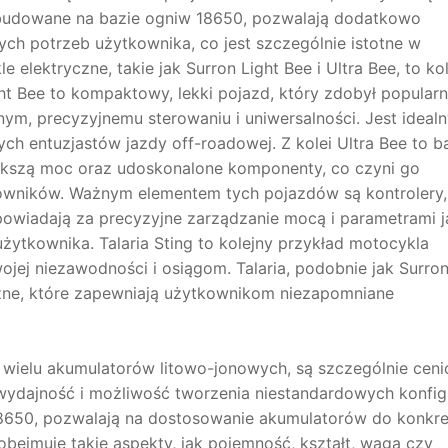
 budowane na bazie ogniw 18650, pozwalają dodatkowo
ch potrzeb użytkownika, co jest szczególnie istotne w
lektryczne, takie jak Surron Light Bee i Ultra Bee, to ko
ht Bee to kompaktowy, lekki pojazd, który zdobył popular
m, precyzyjnemu sterowaniu i uniwersalności. Jest idealn
ch entuzjastów jazdy off-roadowej. Z kolei Ultra Bee to ba
ększą moc oraz udoskonalone komponenty, co czyni go
ników. Ważnym elementem tych pojazdów są kontrolery, 
powiadają za precyzyjne zarządzanie mocą i parametrami j
żytkownika. Talaria Sting to kolejny przykład motocykla
jej niezawodności i osiągom. Talaria, podobnie jak Surron
czne, które zapewniają użytkownikom niezapomniane
ielu akumulatorów litowo-jonowych, są szczególnie cen
ydajność i możliwość tworzenia niestandardowych konfigu
8650, pozwalają na dostosowanie akumulatorów do konkr
obejmuje takie aspekty, jak pojemność, kształt, waga czy