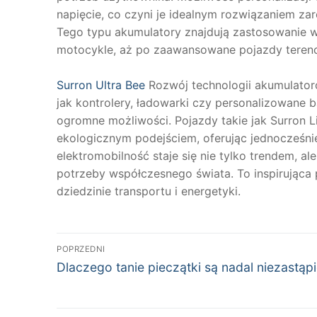
napięcie, co czyni je idealnym rozwiązaniem za
Tego typu akumulatory znajdują zastosowanie 
motocykle, aż po zaawansowane pojazdy teren
Surron Ultra Bee
Rozwój technologii akumulator
jak kontrolery, ładowarki czy personalizowane 
ogromne możliwości. Pojazdy takie jak Surron L
ekologicznym podejściem, oferując jednocześni
elektromobilność staje się nie tylko trendem, al
potrzeby współczesnego świata. To inspirująca
dziedzinie transportu i energetyki.
Nawigacja
POPRZEDNI
Poprzedni
wpisu
Dlaczego tanie pieczątki są nadal niezastąp
wpis: