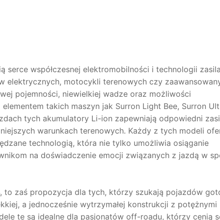
ą serce współczesnej elektromobilności i technologii zasila
ów elektrycznych, motocykli terenowych czy zaawansowan
wej pojemności, niewielkiej wadze oraz możliwości
elementem takich maszyn jak Surron Light Bee, Surron Ult
jazdach tych akumulatory Li-ion zapewniają odpowiedni zasi
niejszych warunkach terenowych. Każdy z tych modeli ofe
pędzane technologią, która nie tylko umożliwia osiąganie
wnikom na doświadczenie emocji związanych z jazdą w s
X4, to zaś propozycja dla tych, którzy szukają pojazdów go
ekkiej, a jednocześnie wytrzymałej konstrukcji z potężnymi
dele te są idealne dla pasjonatów off-roadu, którzy cenią 