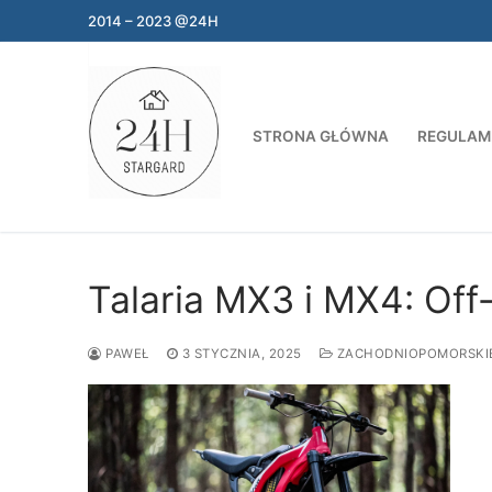
Przejdź
2014 – 2023 @24H
do
treści
STRONA GŁÓWNA
REGULAM
Talaria MX3 i MX4: Off
PAWEŁ
3 STYCZNIA, 2025
ZACHODNIOPOMORSKI