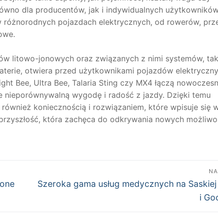
równo dla producentów, jak i indywidualnych użytkowników
w różnorodnych pojazdach elektrycznych, od rowerów, prz
owe.
ów litowo-jonowych oraz związanych z nimi systemów, tak
baterie, otwiera przed użytkownikami pojazdów elektryczn
ight Bee, Ultra Bee, Talaria Sting czy MX4 łączą nowoczes
e nieporównywalną wygodę i radość z jazdy. Dzięki temu
e również koniecznością i rozwiązaniem, które wpisuje się 
 przyszłość, która zachęca do odkrywania nowych możliwo
NA
Następny
ione
Szeroka gama usług medycznych na Saskiej
wpis:
i Go