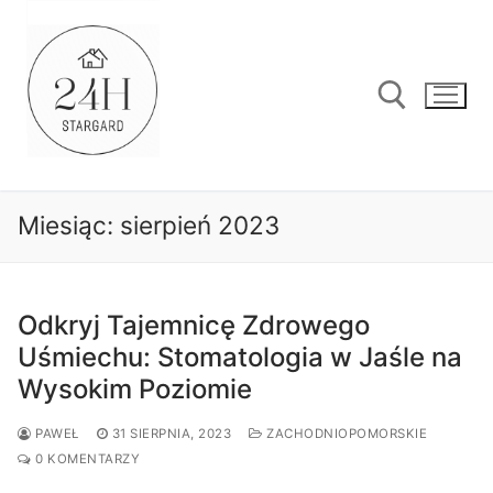
Przejdź
do
treści
Szukaj:
Miesiąc:
sierpień 2023
Odkryj Tajemnicę Zdrowego
Uśmiechu: Stomatologia w Jaśle na
Wysokim Poziomie
PAWEŁ
31 SIERPNIA, 2023
ZACHODNIOPOMORSKIE
0 KOMENTARZY