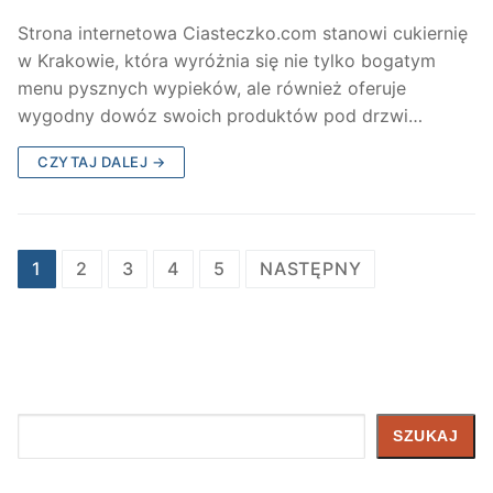
Strona internetowa Ciasteczko.com stanowi cukiernię
w Krakowie, która wyróżnia się nie tylko bogatym
menu pysznych wypieków, ale również oferuje
wygodny dowóz swoich produktów pod drzwi…
CZYTAJ DALEJ →
Nawigacja
1
2
3
4
5
NASTĘPNY
po
wpisach
Szukaj
SZUKAJ