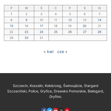
P
W
Ś
C
P
S
N
1
2
3
4
5
6
7
8
9
10
11
12
13
14
15
16
17
18
19
20
21
22
23
24
25
26
27
28
29
30
31
« kwi
cze »
Szczecin, Koszalin, Kołobrzeg, Świnoujście, Stargard
Szczeciński, Police, Gryfice, Drawsko Pomorskie, Białogard,
Gryfino.