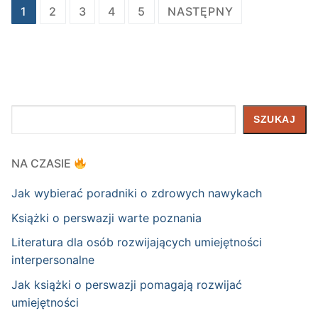
Nawigacja
1
2
3
4
5
NASTĘPNY
po
wpisach
Szukaj
SZUKAJ
NA CZASIE
Jak wybierać poradniki o zdrowych nawykach
Książki o perswazji warte poznania
Literatura dla osób rozwijających umiejętności
interpersonalne
Jak książki o perswazji pomagają rozwijać
umiejętności