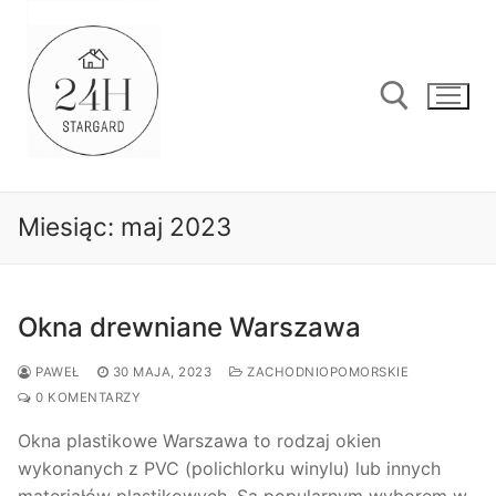
Przejdź
do
treści
Szukaj:
Miesiąc:
maj 2023
Okna drewniane Warszawa
PAWEŁ
30 MAJA, 2023
ZACHODNIOPOMORSKIE
0 KOMENTARZY
Okna plastikowe Warszawa to rodzaj okien
wykonanych z PVC (polichlorku winylu) lub innych
materiałów plastikowych. Są popularnym wyborem w