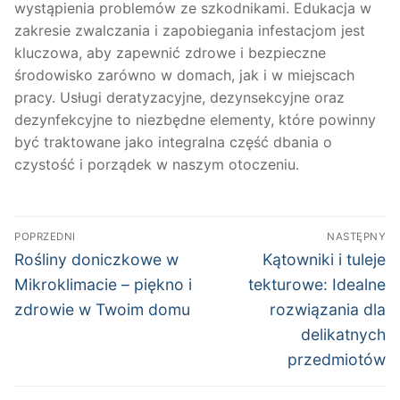
wystąpienia problemów ze szkodnikami. Edukacja w
zakresie zwalczania i zapobiegania infestacjom jest
kluczowa, aby zapewnić zdrowe i bezpieczne
środowisko zarówno w domach, jak i w miejscach
pracy. Usługi deratyzacyjne, dezynsekcyjne oraz
dezynfekcyjne to niezbędne elementy, które powinny
być traktowane jako integralna część dbania o
czystość i porządek w naszym otoczeniu.
Nawigacja
POPRZEDNI
NASTĘPNY
wpisu
Poprzedni
Następny
Rośliny doniczkowe w
Kątowniki i tuleje
wpis:
wpis:
Mikroklimacie – piękno i
tekturowe: Idealne
zdrowie w Twoim domu
rozwiązania dla
delikatnych
przedmiotów