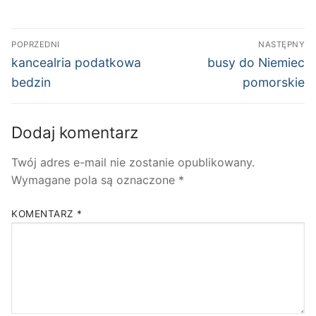
Nawigacja
POPRZEDNI
NASTĘPNY
wpisu
Poprzedni
Następny
kancealria podatkowa
busy do Niemiec
wpis:
wpis:
bedzin
pomorskie
Dodaj komentarz
Twój adres e-mail nie zostanie opublikowany.
Wymagane pola są oznaczone
*
KOMENTARZ
*