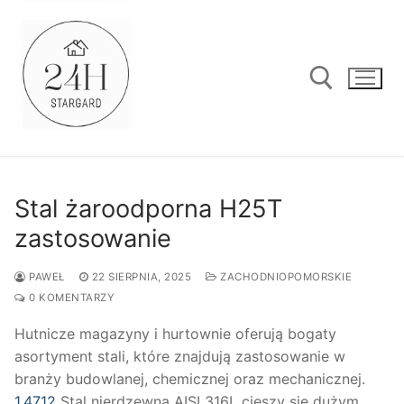
Przejdź
do
treści
Szukaj:
Stal żaroodporna H25T
zastosowanie
PAWEŁ
22 SIERPNIA, 2025
ZACHODNIOPOMORSKIE
0 KOMENTARZY
Hutnicze magazyny i hurtownie oferują bogaty
asortyment stali, które znajdują zastosowanie w
branży budowlanej, chemicznej oraz mechanicznej.
1.4712
Stal nierdzewna AISI 316L cieszy się dużym