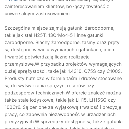
zainteresowaniem klientów, bo łączy trwałość z
uniwersalnym zastosowaniem.
Szczególne miejsce zajmują gatunki żaroodporne,
takie jak stal H25T, 13CrMo4-5 i inne gatunki
żaroodporne. Blachy żaroodporne, taśmy oraz pręty
są dostępne w wielu wymiarach i gatunkach, a ich
trwałość potwierdzają liczne realizacje
przemysłowe.W przypadku projektów wymagających
dużej sprężystości, takie jak 1.4310, C75S czy C100S.
Produkty hutnicze w formie taśm i drutów stosowane
są do wytwarzania sprężyn, resorów czy
podzespołów technicznych.W ofercie znaleźć można
także stale łożyskowe, takie jak ŁH15, ŁH15SG czy
100Cr6. Są cenione za wyjątkową trwałość i precyzję
pracy, co zapewnia niezawodność w urządzeniach
precyzyjnych.W sprzedaży dostępne są także gatunki
narzędziowe i konstrukcyjne, takie jak materiały o