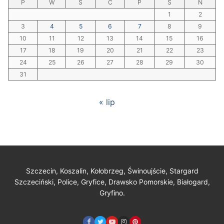
P
W
Ś
C
P
S
N
1
2
3
4
5
6
7
8
9
10
11
12
13
14
15
16
17
18
19
20
21
22
23
24
25
26
27
28
29
30
31
« lip
Szczecin, Koszalin, Kołobrzeg, Świnoujście, Stargard
Szczeciński, Police, Gryfice, Drawsko Pomorskie, Białogard,
Gryfino.