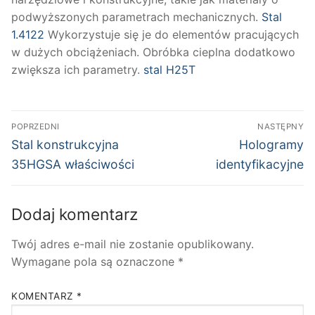
podwyższonych parametrach mechanicznych.
Stal
1.4122
Wykorzystuje się je do elementów pracujących
w dużych obciążeniach. Obróbka cieplna dodatkowo
zwiększa ich parametry.
stal H25T
Nawigacja
POPRZEDNI
NASTĘPNY
wpisu
Poprzedni
Następny
Stal konstrukcyjna
Hologramy
wpis:
wpis:
35HGSA właściwości
identyfikacyjne
Dodaj komentarz
Twój adres e-mail nie zostanie opublikowany.
Wymagane pola są oznaczone
*
KOMENTARZ
*