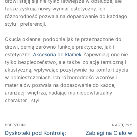
drzwi stają się nie tylko łatwiejsze w obsłudze, ale
także zyskują nowy wymiar estetyczny. Ich
różnorodność pozwala na dopasowanie do każdego
stylu i preferencji.
Okucia okienne, podobnie jak te przeznaczone do
drzwi, pełnią zarówno funkcje praktyczne, jak i
estetyczne.
Akcesoria do klamek
Zapewniają one nie
tylko bezpieczeństwo, ale także izolację termiczną i
akustyczną, wpływając pozytywnie na komfort życia
w pomieszczeniach. Ich różnorodność wzorów i
materiałów pozwala na dopasowanie do każdej
aranżacji wnętrza, nadając mu niepowtarzalny
charakter i styl.
Nawigacja
POPRZEDNI
NASTĘPNY
wpisu
Poprzedni
Następny
Dyskoteki pod Kontrolą:
Zabiegi na Ciało w