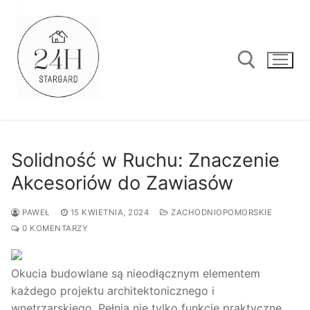
Przejdź
do
treści
Szukaj:
Solidność w Ruchu: Znaczenie
Akcesoriów do Zawiasów
PAWEŁ
15 KWIETNIA, 2024
ZACHODNIOPOMORSKIE
0 KOMENTARZY
Okucia budowlane są nieodłącznym elementem
każdego projektu architektonicznego i
wnętrzarskiego. Pełnią nie tylko funkcje praktyczne,