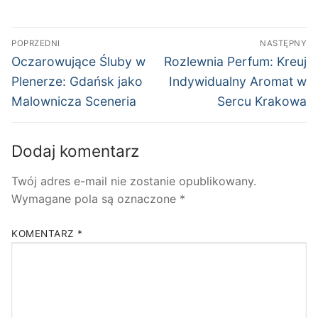
Nawigacja
POPRZEDNI
NASTĘPNY
wpisu
Poprzedni
Następny
Oczarowujące Śluby w
Rozlewnia Perfum: Kreuj
wpis:
wpis:
Plenerze: Gdańsk jako
Indywidualny Aromat w
Malownicza Sceneria
Sercu Krakowa
Dodaj komentarz
Twój adres e-mail nie zostanie opublikowany.
Wymagane pola są oznaczone
*
KOMENTARZ
*