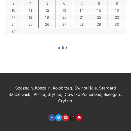
3
4
5
6
7
8
9
10
11
12
13
14
15
16
17
18
19
20
21
22
23
24
25
26
27
28
29
30
31
« lip
Szczecin, Koszalin, Kołobrzeg, Świnoujście, Stargard
Szczeciński, Police, Gryfice, Drawsko Pomorskie, Białogard,
Gryfino.