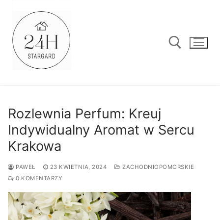
Przejdź
do
treści
Szukaj:
Rozlewnia Perfum: Kreuj
Indywidualny Aromat w Sercu
Krakowa
PAWEŁ
23 KWIETNIA, 2024
ZACHODNIOPOMORSKIE
0 KOMENTARZY