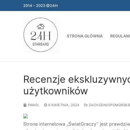
Przejdź
2014 – 2023 @24H
do
treści
STRONA GŁÓWNA
REGULAM
Recenzje ekskluzywnyc
użytkowników
PAWEŁ
9 KWIETNIA, 2024
ZACHODNIOPOMORSKI
Strona internetowa „ŚwiatGraczy” jest prawdzi