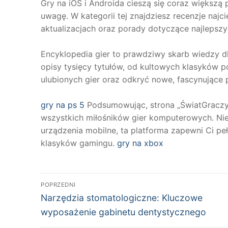
Gry na iOS i Androida cieszą się coraz większą
uwagę. W kategorii tej znajdziesz recenzje naj
aktualizacjach oraz porady dotyczące najlepszy
Encyklopedia gier to prawdziwy skarb wiedzy d
opisy tysięcy tytułów, od kultowych klasyków po
ulubionych gier oraz odkryć nowe, fascynujące 
gry na ps 5
Podsumowując, strona „ŚwiatGraczy” t
wszystkich miłośników gier komputerowych. Niez
urządzenia mobilne, ta platforma zapewni Ci pe
klasyków gamingu.
gry na xbox
Nawigacja
POPRZEDNI
Poprzedni
wpisu
Narzędzia stomatologiczne: Kluczowe
wpis:
wyposażenie gabinetu dentystycznego