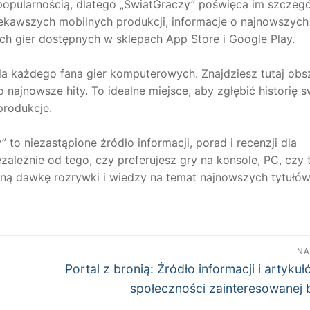
 popularnością, dlatego „ŚwiatGraczy” poświęca im szczeg
ciekawszych mobilnych produkcji, informacje o najnowszych
ch gier dostępnych w sklepach App Store i Google Play.
la każdego fana gier komputerowych. Znajdziesz tutaj obs
 najnowsze hity. To idealne miejsce, aby zgłębić historię 
produkcje.
o niezastąpione źródło informacji, porad i recenzji dla
ależnie od tego, czy preferujesz gry na konsole, PC, czy 
łną dawkę rozrywki i wiedzy na temat najnowszych tytułów
NA
Następny
Portal z bronią: Źródło informacji i artykuł
wpis:
społeczności zainteresowanej 