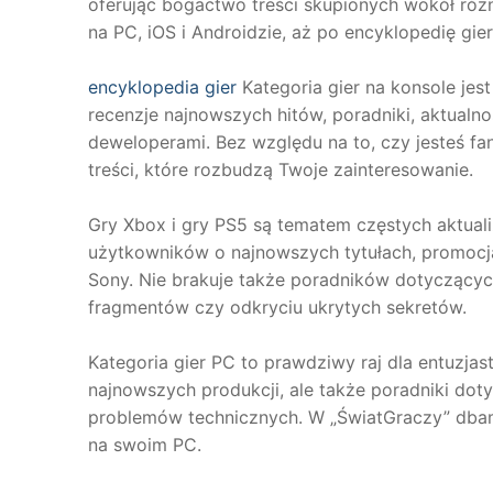
oferując bogactwo treści skupionych wokół różn
na PC, iOS i Androidzie, aż po encyklopedię gier
encyklopedia gier
Kategoria gier na konsole jest
recenzje najnowszych hitów, poradniki, aktual
deweloperami. Bez względu na to, czy jesteś fa
treści, które rozbudzą Twoje zainteresowanie.
Gry Xbox i gry PS5 są tematem częstych aktuali
użytkowników o najnowszych tytułach, promocj
Sony. Nie brakuje także poradników dotyczących
fragmentów czy odkryciu ukrytych sekretów.
Kategoria gier PC to prawdziwy raj dla entuzja
najnowszych produkcji, ale także poradniki dot
problemów technicznych. W „ŚwiatGraczy” dbam
na swoim PC.