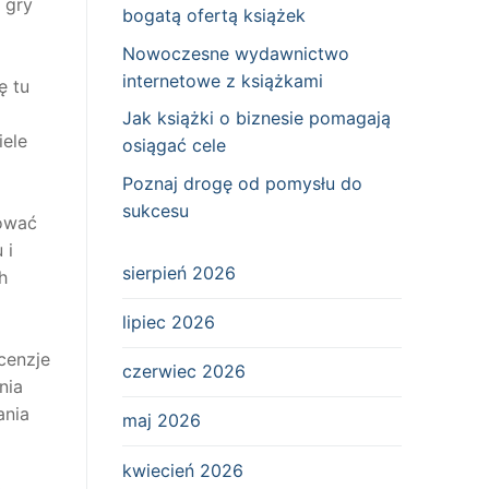
 gry
bogatą ofertą książek
Nowoczesne wydawnictwo
internetowe z książkami
ę tu
Jak książki o biznesie pomagają
iele
osiągać cele
Poznaj drogę od pomysłu do
sukcesu
mować
 i
sierpień 2026
h
lipiec 2026
cenzje
czerwiec 2026
nia
ania
maj 2026
kwiecień 2026