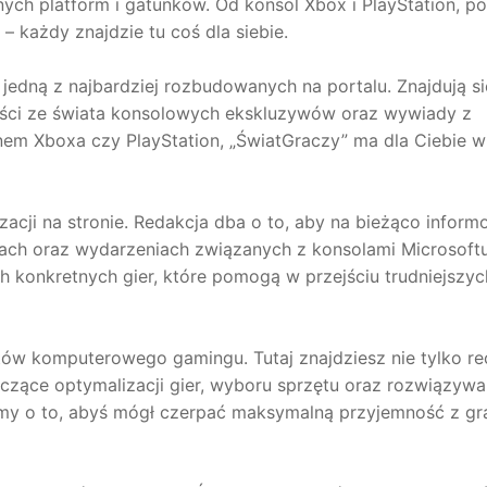
ych platform i gatunków. Od konsol Xbox i PlayStation, po
 – każdy znajdzie tu coś dla siebie.
 jedną z najbardziej rozbudowanych na portalu. Znajdują si
ności ze świata konsolowych ekskluzywów oraz wywiady z
nem Xboxa czy PlayStation, „ŚwiatGraczy” ma dla Ciebie w
zacji na stronie. Redakcja dba o to, aby na bieżąco infor
ach oraz wydarzeniach związanych z konsolami Microsoftu
 konkretnych gier, które pomogą w przejściu trudniejszyc
stów komputerowego gamingu. Tutaj znajdziesz nie tylko re
yczące optymalizacji gier, wyboru sprzętu oraz rozwiązywa
y o to, abyś mógł czerpać maksymalną przyjemność z gr