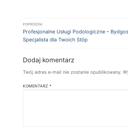
Nawigacja
POPRZEDNI
Poprzedni
wpisu
Profesjonalne Usługi Podologiczne – Bydgos
wpis:
Specjalista dla Twoich Stóp
Dodaj komentarz
Twój adres e-mail nie zostanie opublikowany.
W
KOMENTARZ
*