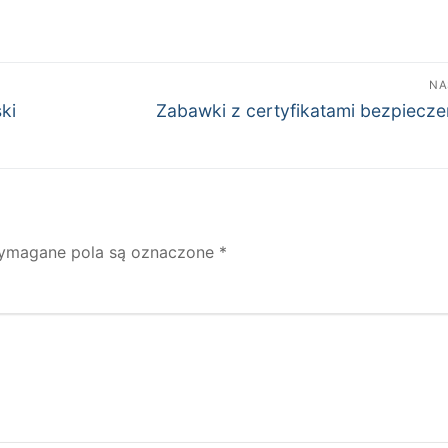
NA
Następny
ki
Zabawki z certyfikatami bezpiecz
wpis:
ymagane pola są oznaczone
*