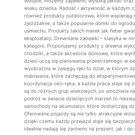
Woopie, możemy zapewnić wysoką jakość oraz b
wieku dziecka. Radość i aktywność w każdym za
również produkty outdoorowe, które wspierają r
zjeżdżalnie, a także popularne domki do ogrodu
uśmiechu. Produkty takich marek jak Feber gwa
eksploatacji. Drewniane zabawki – klasyka w n
kategorii. Proponujemy produkty z drewna wyko
chodziki, a także akcesoria domowe, które wyró
dzieci uczą się planowania przestrzennego w be
wyobraźnia w zasięgu ręki to dział, w którym dz
malowania, które zachęcają do eksperymentowani
koordynacja oko-ręka, a każda praca staje się
są do różnych grup wiekowych, co umożliwia n
podróż w świecie dziecięcych marzeń to niezw
samochody na akumulator, które dostarczają dz
Oferowane pojazdy są nie tylko atrakcyjne wizu
dzięki czemu każdy przejazd staje się bezpiecz
idealnie nadają się zarówno na prezent, jak i 