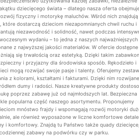
ezpieczeństwo użytkowania każdej zabawki, niezależnie
kątku dziecięcego świata – dlatego nasza oferta obejmuj
ozwój fizyczny i motorykę maluchów. Wśród nich znajdują 
, które dostarczą dzieciom niezapomnianych chwil ruchu i
rantują niezawodność i solidność, nawet podczas intensyw
owoczesnym wydaniu – to jedna z naszych najważniejszych
nane z najwyższej jakości materiałów. W ofercie dostępne
żniają się trwałością oraz estetyką. Dzięki takim zabawko
zpieczny i przyjazny dla środowiska sposób. Rękodzieło i
ieci mogą rozwijać swoje pasje i talenty. Oferujemy zesta
a z kolorami, kształtami i fakturami. Dzięki nim rozwijane
 źródłem dumy i radości. Nasze kreatywne produkty dosto
aukę poprzez zabawę już od najmłodszych lat. Bezpieczna
ykle popularna część naszego asortymentu. Proponujemy
ieciom mnóstwo frajdy i wspomagają rozwój motoryki duże
alnie, ale również wyposażone w liczne komfortowe detale
ny i komfortowy. Znajdą tu Państwo także quady dziecięce,
do codziennej zabawy na podwórku czy w parku.