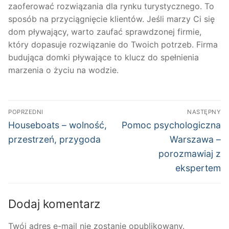
zaoferować rozwiązania dla rynku turystycznego. To
sposób na przyciągnięcie klientów. Jeśli marzy Ci się
dom pływający, warto zaufać sprawdzonej firmie,
który dopasuje rozwiązanie do Twoich potrzeb. Firma
budująca domki pływające to klucz do spełnienia
marzenia o życiu na wodzie.
Nawigacja
POPRZEDNI
NASTĘPNY
wpisu
Poprzedni
Następny
Houseboats – wolność,
Pomoc psychologiczna
wpis:
wpis:
przestrzeń, przygoda
Warszawa –
porozmawiaj z
ekspertem
Dodaj komentarz
Twój adres e-mail nie zostanie opublikowany.