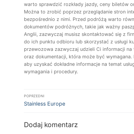
warto sprawdzić rozkłady jazdy, ceny biletów 
Można to zrobić poprzez przeglądanie stron in
bezpośrednio z nimi. Przed podróżą warto rów
dokumentów podróżnych, takie jak ważny paszpo
Anglii, zazwyczaj musisz skontaktować się z f
do ich punktu odbioru lub skorzystać z usługi k
przewozowa zazwyczaj udzieli Ci informacji n
oraz dokumentacji, która może być wymagana. N
aby uzyskać dokładne informacje na temat usług
wymagania i procedury.
Nawigacja
POPRZEDNI
Poprzedni
wpisu
Stainless Europe
wpis:
Dodaj komentarz