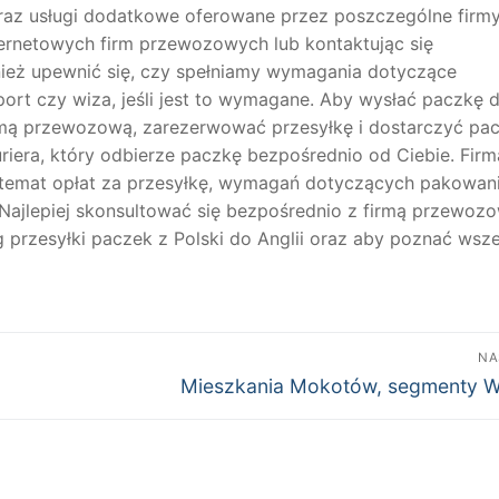
oraz usługi dodatkowe oferowane przez poszczególne firmy
ternetowych firm przewozowych lub kontaktując się
nież upewnić się, czy spełniamy wymagania dotyczące
rt czy wiza, jeśli jest to wymagane. Aby wysłać paczkę 
irmą przewozową, zarezerwować przesyłkę i dostarczyć pa
uriera, który odbierze paczkę bezpośrednio od Ciebie. Firm
a temat opłat za przesyłkę, wymagań dotyczących pakowan
ajlepiej skonsultować się bezpośrednio z firmą przewozo
 przesyłki paczek z Polski do Anglii oraz aby poznać wsze
NA
Następny
Mieszkania Mokotów, segmenty W
wpis: