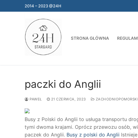
Przejdź
2014 – 2023 @24H
do
treści
STRONA GŁÓWNA
REGULAM
paczki do Anglii
PAWEŁ
21 CZERWCA, 2023
ZACHODNIOPOMORSK
Busy z Polski do Anglii to usługa transportu 
tymi dwoma krajami. Oprócz przewozu osób, wi
paczek do Anglii.
Busy z polski do Anglii
Istniej