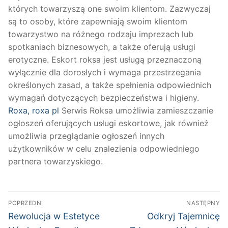
których towarzyszą one swoim klientom. Zazwyczaj
są to osoby, które zapewniają swoim klientom
towarzystwo na różnego rodzaju imprezach lub
spotkaniach biznesowych, a także oferują usługi
erotyczne. Eskort roksa jest usługą przeznaczoną
wyłącznie dla dorosłych i wymaga przestrzegania
określonych zasad, a także spełnienia odpowiednich
wymagań dotyczących bezpieczeństwa i higieny.
Roxa, roxa pl
Serwis Roksa umożliwia zamieszczanie
ogłoszeń oferujących usługi eskortowe, jak również
umożliwia przeglądanie ogłoszeń innych
użytkowników w celu znalezienia odpowiedniego
partnera towarzyskiego.
Nawigacja
POPRZEDNI
NASTĘPNY
wpisu
Poprzedni
Następny
Rewolucja w Estetyce
Odkryj Tajemnicę
wpis:
wpis: