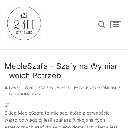
Przejdź
do
treści
Szukaj:
MebleSzafa – Szafy na Wymiar
Twoich Potrzeb
PAWEŁ
29 PAŹDZIERNIKA, 2024
ZACHODNIOPOMORSKIE
0 KOMENTARZY
Sklep MebleSzafa to miejsce, które z pewnością
warto odwiedzić, jeśli szukasz funkcjonalnych i
estetycznych szaf do swojego domu. Ich oferta jest