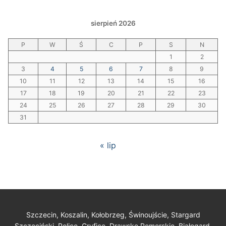
sierpień 2026
P
W
Ś
C
P
S
N
1
2
3
4
5
6
7
8
9
10
11
12
13
14
15
16
17
18
19
20
21
22
23
24
25
26
27
28
29
30
31
« lip
Szczecin, Koszalin, Kołobrzeg, Świnoujście, Stargard
Szczeciński, Police, Gryfice, Drawsko Pomorskie, Białogard,