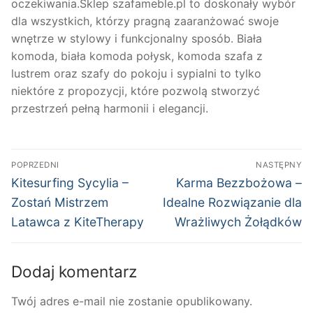
oczekiwania.Sklep szafameble.pl to doskonały wybór
dla wszystkich, którzy pragną zaaranżować swoje
wnętrze w stylowy i funkcjonalny sposób. Biała
komoda, biała komoda połysk, komoda szafa z
lustrem oraz szafy do pokoju i sypialni to tylko
niektóre z propozycji, które pozwolą stworzyć
przestrzeń pełną harmonii i elegancji.
Nawigacja
POPRZEDNI
NASTĘPNY
wpisu
Poprzedni
Następny
Kitesurfing Sycylia –
Karma Bezzbożowa –
wpis:
wpis:
Zostań Mistrzem
Idealne Rozwiązanie dla
Latawca z KiteTherapy
Wrażliwych Żołądków
Dodaj komentarz
Twój adres e-mail nie zostanie opublikowany.