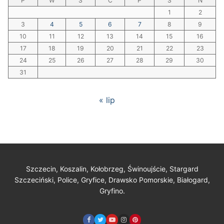
P
W
Ś
C
P
S
N
1
2
3
4
5
6
7
8
9
10
11
12
13
14
15
16
17
18
19
20
21
22
23
24
25
26
27
28
29
30
31
« lip
Szczecin, Koszalin, Kołobrzeg, Świnoujście, Stargard
Szczeciński, Police, Gryfice, Drawsko Pomorskie, Białogard,
Gryfino.