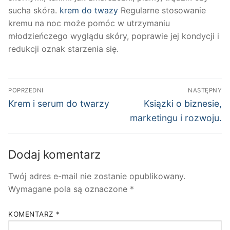
sucha skóra.
krem do twazy
Regularne stosowanie
kremu na noc może pomóc w utrzymaniu
młodzieńczego wyglądu skóry, poprawie jej kondycji i
redukcji oznak starzenia się.
Nawigacja
POPRZEDNI
NASTĘPNY
wpisu
Poprzedni
Następny
Krem i serum do twarzy
Ksiązki o biznesie,
wpis:
wpis:
marketingu i rozwoju.
Dodaj komentarz
Twój adres e-mail nie zostanie opublikowany.
Wymagane pola są oznaczone
*
KOMENTARZ
*