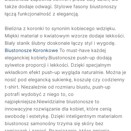
także dodaje odwagi. Stylowe fasony biustonoszy
łączą funkcjonalność z elegancją.
Bielizna z koronki to synonim kobiecego wdzięku.
Miękki materiał o kwiatowym wzorze dodaje lekkości.
Biały stanik ślubny doskonale łączy styl i wygodę.
Biustonosze Koronkowe
To must-have każdej
eleganckiej kobiety.Biustonosze push-up dodają
sylwetce proporcji i lekkości. Dzięki specjalnym
wkładkom efekt push-up wygląda naturalnie. Można je
nosić pod elegancką sukienkę, koszulę czy codzienny
t-shirt. Niezależnie od rozmiaru biustu, push-up
potrafi wydobyć z niego to, co
najpiękniejsze.Niewidzialne biustonosze to
innowacyjne rozwiązanie dla kobiet, które cenią
swobodę i estetykę. Dzięki inteligentnym materiałom
biustonosz samonośny trzyma się skóry bez
ramiączek i zapięć. Rozwiązanie, które zmienia