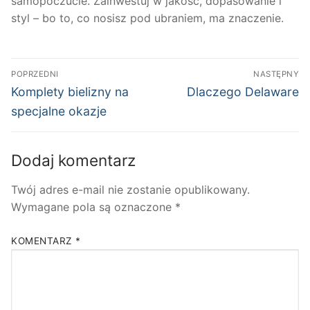
samopoczucie. Zainwestuj w jakość, dopasowanie i
styl – bo to, co nosisz pod ubraniem, ma znaczenie.
Nawigacja
POPRZEDNI
NASTĘPNY
wpisu
Poprzedni
Następny
Komplety bielizny na
Dlaczego Delaware
wpis:
wpis:
specjalne okazje
Dodaj komentarz
Twój adres e-mail nie zostanie opublikowany.
Wymagane pola są oznaczone
*
KOMENTARZ
*