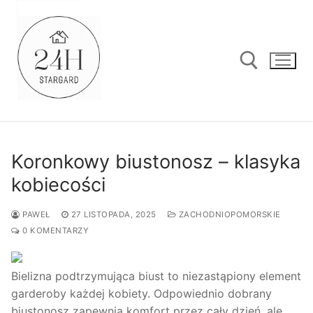
Przejdź
do
treści
Szukaj:
Koronkowy biustonosz – klasyka
kobiecości
PAWEŁ
27 LISTOPADA, 2025
ZACHODNIOPOMORSKIE
0 KOMENTARZY
Bielizna podtrzymująca biust to niezastąpiony element
garderoby każdej kobiety. Odpowiednio dobrany
biustonosz zapewnia komfort przez cały dzień, ale