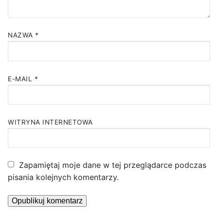
NAZWA
*
E-MAIL
*
WITRYNA INTERNETOWA
Zapamiętaj moje dane w tej przeglądarce podczas
pisania kolejnych komentarzy.