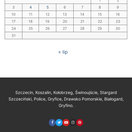
1
2
3
4
5
6
7
8
9
10
11
12
13
14
15
16
17
18
19
20
21
22
23
24
25
26
27
28
29
30
31
« lip
Szczecin, Koszalin, Kołobrzeg, Świnoujście, Stargard
Szczeciński, Police, Gryfice, Drawsko Pomorskie, Białogard,
Gryfino.