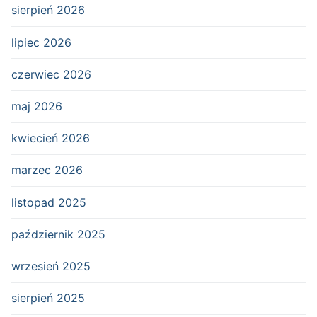
sierpień 2026
lipiec 2026
czerwiec 2026
maj 2026
kwiecień 2026
marzec 2026
listopad 2025
październik 2025
wrzesień 2025
sierpień 2025