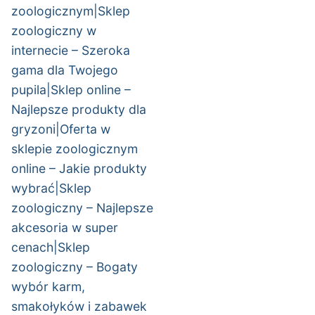
zoologicznym|Sklep
zoologiczny w
internecie – Szeroka
gama dla Twojego
pupila|Sklep online –
Najlepsze produkty dla
gryzoni|Oferta w
sklepie zoologicznym
online – Jakie produkty
wybrać|Sklep
zoologiczny – Najlepsze
akcesoria w super
cenach|Sklep
zoologiczny – Bogaty
wybór karm,
smakołyków i zabawek