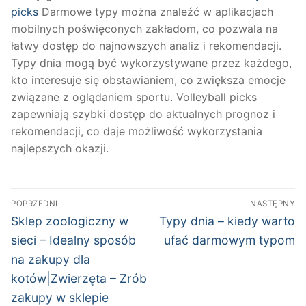
picks
Darmowe typy można znaleźć w aplikacjach
mobilnych poświęconych zakładom, co pozwala na
łatwy dostęp do najnowszych analiz i rekomendacji.
Typy dnia mogą być wykorzystywane przez każdego,
kto interesuje się obstawianiem, co zwiększa emocje
związane z oglądaniem sportu. Volleyball picks
zapewniają szybki dostęp do aktualnych prognoz i
rekomendacji, co daje możliwość wykorzystania
najlepszych okazji.
Nawigacja
POPRZEDNI
NASTĘPNY
wpisu
Poprzedni
Następny
Sklep zoologiczny w
Typy dnia – kiedy warto
wpis:
wpis:
sieci – Idealny sposób
ufać darmowym typom
na zakupy dla
kotów|Zwierzęta – Zrób
zakupy w sklepie