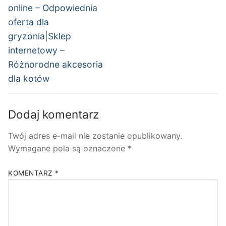
online – Odpowiednia
oferta dla
gryzonia|Sklep
internetowy –
Różnorodne akcesoria
dla kotów
Dodaj komentarz
Twój adres e-mail nie zostanie opublikowany.
Wymagane pola są oznaczone
*
KOMENTARZ
*