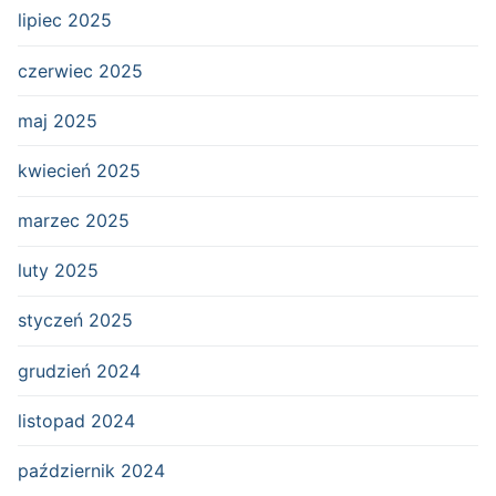
lipiec 2025
czerwiec 2025
maj 2025
kwiecień 2025
marzec 2025
luty 2025
styczeń 2025
grudzień 2024
listopad 2024
październik 2024