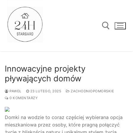
Przejdź
do
treści
Szukaj:
Innowacyjne projekty
pływających domów
PAWEŁ
23 LUTEGO, 2025
ZACHODNIOPOMORSKIE
0 KOMENTARZY
Domki na wodzie to coraz częściej wybierana opcja
mieszkaniowa przez osoby, które pragną połączyć
życie z bliskością natury i unikalnym stylem życia.