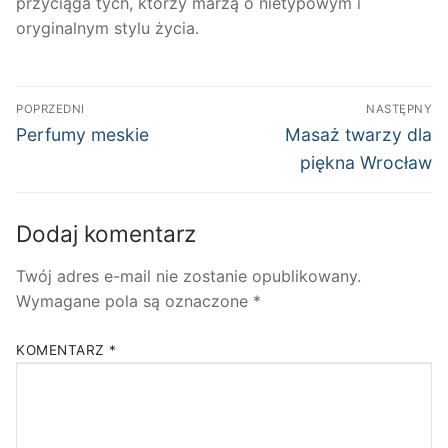
przyciąga tych, którzy marzą o nietypowym i
oryginalnym stylu życia.
Nawigacja
POPRZEDNI
NASTĘPNY
wpisu
Poprzedni
Następny
Perfumy meskie
Masaż twarzy dla
wpis:
wpis:
piękna Wrocław
Dodaj komentarz
Twój adres e-mail nie zostanie opublikowany.
Wymagane pola są oznaczone
*
KOMENTARZ
*