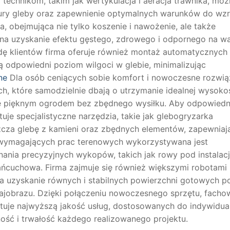
technikom, takim jak wertykulacja i aeracja trawnika, moż
tury gleby oraz zapewnienie optymalnych warunków do wz
a, obejmująca nie tylko koszenie i nawożenie, ale także
na uzyskanie efektu gęstego, zdrowego i odpornego na wa
ę klientów firma oferuje również montaż automatycznych
 odpowiedni poziom wilgoci w glebie, minimalizując
ne
Dla osób ceniących sobie komfort i nowoczesne rozwią
ch, które samodzielnie dbają o utrzymanie idealnej wysoko
się pięknym ogrodem bez zbędnego wysiłku. Aby odpowiedn
uje specjalistyczne narzędzia, takie jak glebogryzarka
szcza glebę z kamieni oraz zbędnych elementów, zapewniaj
j wymagających prac terenowych wykorzystywana jest
ania precyzyjnych wykopów, takich jak rowy pod instalac
ańcuchowa. Firma zajmuje się również większymi robotami
na uzyskanie równych i stabilnych powierzchni gotowych p
rajobrazu. Dzięki połączeniu nowoczesnego sprzętu, facho
uje najwyższą jakość usług, dostosowanych do indywidua
ność i trwałość każdego realizowanego projektu.