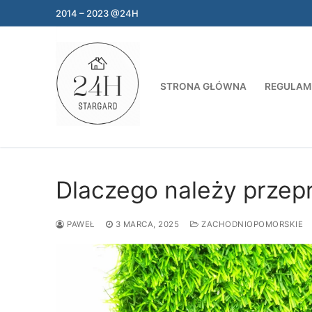
Przejdź
2014 – 2023 @24H
do
treści
STRONA GŁÓWNA
REGULAM
Dlaczego należy przep
PAWEŁ
3 MARCA, 2025
ZACHODNIOPOMORSKIE