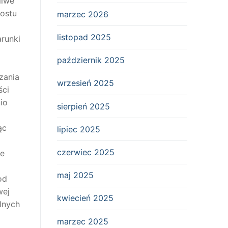
liwe
rostu
marzec 2026
listopad 2025
runki
październik 2025
zania
wrzesień 2025
ści
io
sierpień 2025
ąc
lipiec 2025
czerwiec 2025
je
maj 2025
od
wej
kwiecień 2025
lnych
marzec 2025