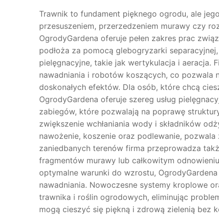
Trawnik to fundament pięknego ogrodu, ale jeg
przesuszeniem, przerzedzeniem murawy czy roz
OgrodyGardena oferuje pełen zakres prac związ
podłoża za pomocą glebogryzarki separacyjnej, 
pielęgnacyjne, takie jak wertykulacja i aeracj
nawadniania i robotów koszących, co pozwala n
doskonałych efektów. Dla osób, które chcą cies
OgrodyGardena oferuje szereg usług pielęgnacyj
zabiegów, które pozwalają na poprawę struktur
zwiększenie wchłaniania wody i składników odż
nawożenie, koszenie oraz podlewanie, pozwala
zaniedbanych terenów firma przeprowadza także
fragmentów murawy lub całkowitym odnowieniu t
optymalne warunki do wzrostu, OgrodyGardena
nawadniania. Nowoczesne systemy kroplowe ora
trawnika i roślin ogrodowych, eliminując proble
mogą cieszyć się piękną i zdrową zielenią bez 