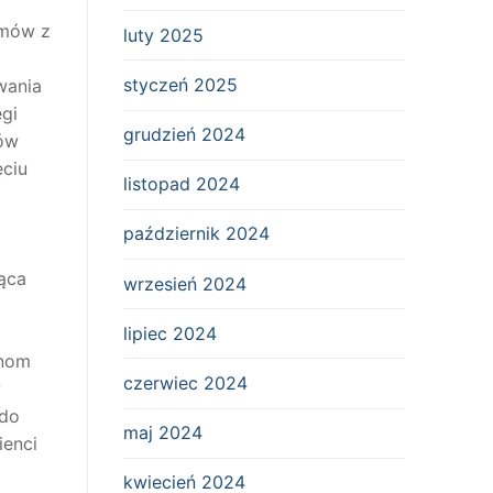
emów z
luty 2025
styczeń 2025
wania
egi
grudzień 2024
mów
ęciu
listopad 2024
październik 2024
z
ąca
wrzesień 2024
lipiec 2024
inom
czerwiec 2024
w
 do
maj 2024
ienci
kwiecień 2024