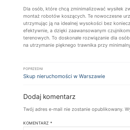
Dla osób, które chcą zminimalizować wysiłek z
montaż robotów koszących. Te nowoczesne urząd
utrzymując ją na idealnej wysokości bez koniec
efektywnie, a dzięki zaawansowanym czujnikom
terenowych. To doskonałe rozwiązanie dla osób
na utrzymanie pięknego trawnika przy minimal
Nawigacja
POPRZEDNI
Poprzedni
wpisu
Skup nieruchomości w Warszawie
wpis:
Dodaj komentarz
Twój adres e-mail nie zostanie opublikowany.
W
KOMENTARZ
*