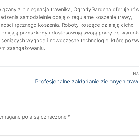
wiązany z pielęgnacją trawnika, OgrodyGardena oferuje ró
zenia samodzielnie dbają o regularne koszenie trawy,
zności ręcznego koszenia. Roboty koszące działają cicho i
 omijają przeszkody i dostosowują swoją pracę do warun
 ceniących wygodę i nowoczesne technologie, które pozwa
nym zaangażowaniu.
NA
Następny
Profesjonalne zakładanie zielonych tra
wpis:
ymagane pola są oznaczone
*