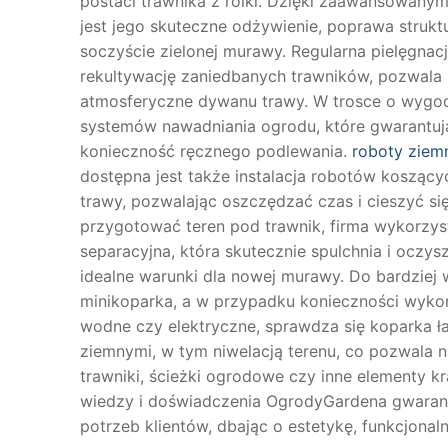
postaci trawnika z rolki. Dzięki zaawansowanym 
jest jego skuteczne odżywienie, poprawa struk
soczyście zielonej murawy. Regularna pielęgnacj
rekultywację zaniedbanych trawników, pozwala 
atmosferyczne dywanu trawy. W trosce o wygod
systemów nawadniania ogrodu, które gwarantują
konieczność ręcznego podlewania.
roboty ziem
dostępna jest także instalacja robotów koszący
trawy, pozwalając oszczędzać czas i cieszyć 
przygotować teren pod trawnik, firma wykorzyst
separacyjna, która skutecznie spulchnia i oczy
idealne warunki dla nowej murawy. Do bardzie
minikoparka, a w przypadku konieczności wykon
wodne czy elektryczne, sprawdza się koparka ł
ziemnymi, w tym niwelacją terenu, co pozwala 
trawniki, ścieżki ogrodowe czy inne elementy k
wiedzy i doświadczenia OgrodyGardena gwarant
potrzeb klientów, dbając o estetykę, funkcjonal