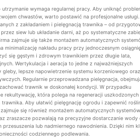
o utrzymanie wymaga regularnej pracy. Aby uniknąć probl
wojem chwastów, warto postawić na profesjonalne usługi.
anych z zakładaniem i pielęgnacją trawnika – od przygoto
przez siew lub układanie darni, aż po systematyczne zabi
a. Firma zajmuje się także montażem automatycznych syste
a minimalizację nakładu pracy przy jednoczesnym osiągni
zyć się gęstym i zdrowym trawnikiem przez długie lata,
nych. Wertykulacja i aeracja to jedne z najważniejszych
y gleby, lepsze napowietrzenie systemu korzeniowego ora
ywczych. Regularnie przeprowadzana pielęgnacja, obejmuj
 zachować trawnik w doskonałej kondycji. W przypadku
 rekultywację, która polega na regeneracji uszkodzonych
rawnika. Aby ułatwić pielęgnację ogrodu i zapewnić rośl
 zajmuje się również montażem automatycznych systemó
z zraszacze pozwalają na precyzyjne dostarczanie wody
m przesuszenia lub nadmiernego nawodnienia. Dzięki nim kl
konieczności codziennego podlewania.