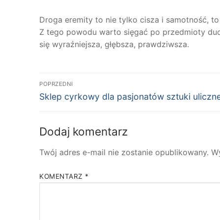
Droga eremity to nie tylko cisza i samotność, 
Z tego powodu warto sięgać po przedmioty d
się wyraźniejsza, głębsza, prawdziwsza.
Nawigacja
POPRZEDNI
Poprzedni
wpisu
Sklep cyrkowy dla pasjonatów sztuki uliczne
wpis:
Dodaj komentarz
Twój adres e-mail nie zostanie opublikowany.
W
KOMENTARZ
*