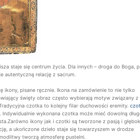
cisza staje się centrum życia. Dla innych – droga do Boga, p
e autentyczną relację z sacrum.
 ikony, pisane ręcznie. Ikona na zamówienie to nie tylko
wiający święty obraz często wybierają motyw związany z
Tradycyjna czotka to kolejny filar duchowości eremity.
czo
wy. Indywidualnie wykonana czotka może mieć dowolną dług
sta.Zarówno ikony jak i czotki są tworzone z pasją i głębo
cję, a ukończone dzieło staje się towarzyszem w drodze
modlitwy tworzą atmosferę pustelni.