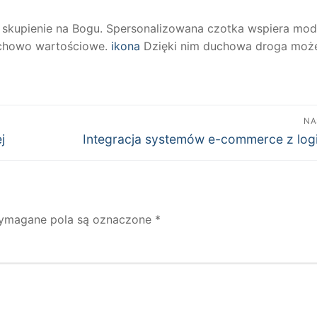
to skupienie na Bogu. Spersonalizowana czotka wspiera mod
uchowo wartościowe.
ikona
Dzięki nim duchowa droga może
NA
Następny
j
Integracja systemów e-commerce z log
wpis:
ymagane pola są oznaczone
*