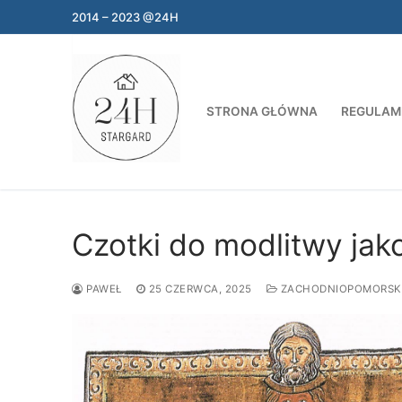
Przejdź
2014 – 2023 @24H
do
treści
STRONA GŁÓWNA
REGULAM
Czotki do modlitwy ja
PAWEŁ
25 CZERWCA, 2025
ZACHODNIOPOMORSK