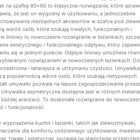
k na szafkę 80×60 to klasyczne rozwiązanie, które sprawd
rawia, że jest on wygodny w użytkowaniu, a jednocześnie
zechowywania niezbędnych akcesoriów w szafce pod zlewe
cią wśród osób, które szukają trwałych, funkcjonalnych i
yw liniowy to nowoczesne rozwiązanie w łazienkach, szcze
anie estetycznego i funkcjonalnego odpływu, który zapewn
eniu się w jednym punkcie. Odpływ liniowy umożliwia równ
 wybieranym rozwiązaniem w nowoczesnych łazienkach. Dzi
 przestronna i łatwiejsza w utrzymaniu czystości. Umywalka
ącą popularnością wśród osób, które szukają nietypowych
ztałt umywalki pozwala na lepsze zagospodarowanie przest
. Umywalka asymetryczna dostępna jest w różnych materiał
każdej aranżacji. To doskonałe rozwiązanie do nowoczes
ść i funkcjonalność.
yposażenia kuchni i łazienki, takich jak zlewozmywaki,
znaczenie dla komfortu codziennego użytkowania. Inwesto
ne, trwałe i estetyczne, pozwala na stworzenie przestrzeni