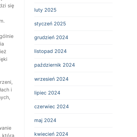
zi się
luty 2025
m.
styczeń 2025
gólnie
grudzień 2024
ia
listopad 2024
ież
ęki
październik 2024
wrzesień 2024
rzeni,
ach i
lipiec 2024
nych,
czerwiec 2024
maj 2024
wanie
kwiecień 2024
, która