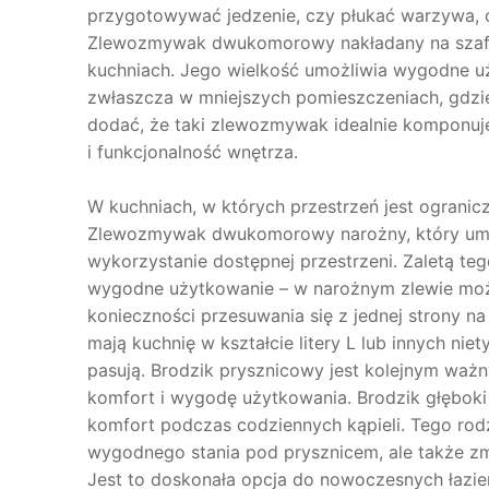
przygotowywać jedzenie, czy płukać warzywa, c
Zlewozmywak dwukomorowy nakładany na szafkę 
kuchniach. Jego wielkość umożliwia wygodne uż
zwłaszcza w mniejszych pomieszczeniach, gdzie 
dodać, że taki zlewozmywak idealnie komponuje
i funkcjonalność wnętrza.
W kuchniach, w których przestrzeń jest ograni
Zlewozmywak dwukomorowy narożny, który umie
wykorzystanie dostępnej przestrzeni. Zaletą teg
wygodne użytkowanie – w narożnym zlewie moż
konieczności przesuwania się z jednej strony n
mają kuchnię w kształcie litery L lub innych ni
pasują. Brodzik prysznicowy jest kolejnym waż
komfort i wygodę użytkowania. Brodzik głęboki 
komfort podczas codziennych kąpieli. Tego rod
wygodnego stania pod prysznicem, ale także zm
Jest to doskonała opcja do nowoczesnych łaziene