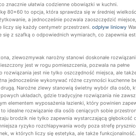
o znacznie ułatwia codzienne obowiązki w kuchni.
80×60 to opcja, która sprawdza się w średniej wielkośc
ytkowanie, a jednocześnie pozwala zaoszczędzić miejsce
liczy się każdy centymetr przestrzeni.
odpływ liniowy
War
 się z szafką o odpowiednich wymiarach, co zapewnia es
czona, zlewozmywak narożny stanowi doskonałe rozwiązani
szczony jest w rogu pomieszczenia, pozwala na pełne
o rozwiązania jest nie tylko oszczędność miejsca, ale takż
na jednocześnie wykonywać różne czynności kuchenne b
a drugą. Narożne zlewy stanowią świetny wybór dla osób, k
etypowych układach, gdzie tradycyjne rozwiązania nie zaws
nym elementem wyposażenia łazienki, który powinien zape
to idealne rozwiązanie dla osób ceniących sobie przestron
zaju brodzik nie tylko zapewnia wystarczającą głębokość 
niejsza ryzyko rozchlapywania wody poza strefę pryszni
k, w których liczy się estetyka, ale także funkcjonalność.