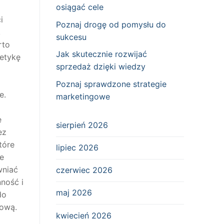
osiągać cele
i
Poznaj drogę od pomysłu do
,
sukcesu
to
Jak skutecznie rozwijać
tetykę
sprzedaż dzięki wiedzy
Poznaj sprawdzone strategie
e.
marketingowe
e
sierpień 2026
ez
tóre
lipiec 2026
ze
wniać
czerwiec 2026
ność i
maj 2026
do
cową.
kwiecień 2026