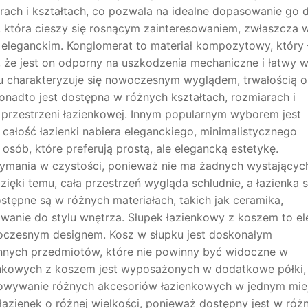
rach i kształtach, co pozwala na idealne dopasowanie go 
, która cieszy się rosnącym zainteresowaniem, zwłaszcza 
eleganckim. Konglomerat to materiał kompozytowy, który 
a, że jest on odporny na uszkodzenia mechaniczne i łatwy 
u charakteryzuje się nowoczesnym wyglądem, trwałością o
onadto jest dostępna w różnych kształtach, rozmiarach i
 przestrzeni łazienkowej. Innym popularnym wyborem jest
całość łazienki nabiera eleganckiego, minimalistycznego
osób, które preferują prostą, ale elegancką estetykę.
zymania w czystości, ponieważ nie ma żadnych wystającyc
zięki temu, cała przestrzeń wygląda schludnie, a łazienka s
stępne są w różnych materiałach, takich jak ceramika,
wanie do stylu wnętrza. Słupek łazienkowy z koszem to e
woczesnym designem. Kosz w słupku jest doskonałym
innych przedmiotów, które nie powinny być widoczne w
zienkowych z koszem jest wyposażonych w dodatkowe półki,
howywanie różnych akcesoriów łazienkowych w jednym mie
azienek o różnej wielkości, ponieważ dostępny jest w róż