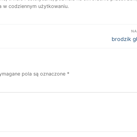
mna w codziennym użytkowaniu.
NA
Następny
brodzik g
wpis:
ymagane pola są oznaczone
*