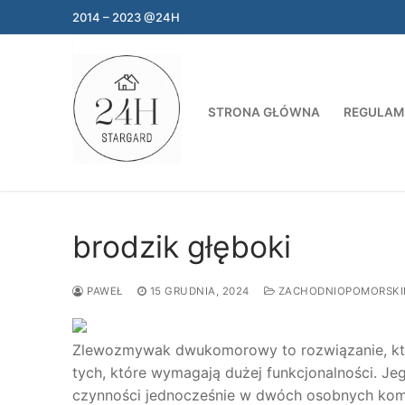
Przejdź
2014 – 2023 @24H
do
treści
STRONA GŁÓWNA
REGULAM
brodzik głęboki
PAWEŁ
15 GRUDNIA, 2024
ZACHODNIOPOMORSKI
Zlewozmywak dwukomorowy to rozwiązanie, któr
tych, które wymagają dużej funkcjonalności. J
czynności jednocześnie w dwóch osobnych komo