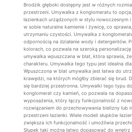
Brodzik głęboki dostępny jest w różnych rozmia
przestrzeni. Umywalka z konglomeratu to opcja
łazienkach urządzonych w stylu nowoczesnym i 
w sobie naturalne kamienie i żywicę, co sprawi
utrzymaniu czystości. Umywalka z konglomerat
odpornością na działanie wody i detergentów. P
kolorach, co pozwala na szeroką personalizację
umywalka wpuszczana w blat, która sprawia, że 
charakteru. Umywalka tego typu jest idealna dla 
Wpuszczona w blat umywalka jest łatwa do utr
krawędzi, na których mógłby zbierać się brud. D
się bardziej przestronna. Umywalki tego typu do
konglomerat czy kamień, co pozwala na dopaso
wyposażenia, który łączy funkcjonalność z no
rozwiązaniem do przechowywania bielizny lub 
przestrzeni łazienki. Wiele modeli słupków ła
zwiększa ich funkcjonalność i umożliwia przec
Słupek taki można łatwo dopasować do wnętrz ł