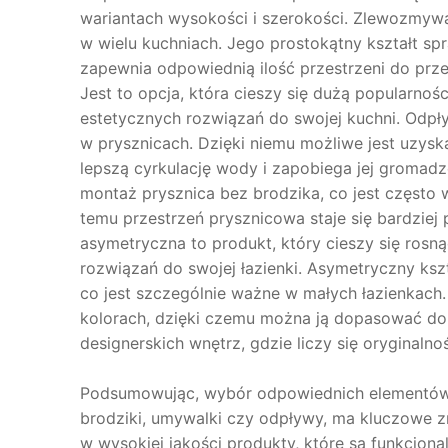
wariantach wysokości i szerokości. Zlewozmywa
w wielu kuchniach. Jego prostokątny kształt sp
zapewnia odpowiednią ilość przestrzeni do pr
Jest to opcja, która cieszy się dużą popularnoś
estetycznych rozwiązań do swojej kuchni. Odpł
w prysznicach. Dzięki niemu możliwe jest uzysk
lepszą cyrkulację wody i zapobiega jej gromadz
montaż prysznica bez brodzika, co jest często
temu przestrzeń prysznicowa staje się bardziej
asymetryczna to produkt, który cieszy się rosn
rozwiązań do swojej łazienki. Asymetryczny ks
co jest szczególnie ważne w małych łazienkach
kolorach, dzięki czemu można ją dopasować do 
designerskich wnętrz, gdzie liczy się oryginalno
Podsumowując, wybór odpowiednich elementów w
brodziki, umywalki czy odpływy, ma kluczowe 
w wysokiej jakości produkty, które są funkcjonal