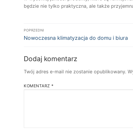
będzie nie tylko praktyczna, ale także przyje
Nawigacja
POPRZEDNI
Poprzedni
wpisu
Nowoczesna klimatyzacja do domu i biura
wpis:
Dodaj komentarz
Twój adres e-mail nie zostanie opublikowany.
W
KOMENTARZ
*