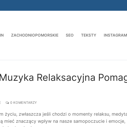
IN
ZACHODNIOPOMORSKIE
SEO
TEKSTY
INSTAGRAM
Szukaj:
k Muzyka Relaksacyjna Poma
E
0 KOMENTARZY
życiu, zwłaszcza jeśli chodzi o momenty relaksu, medytac
ogą mieć znaczący wpływ na nasze samopoczucie i emocje,