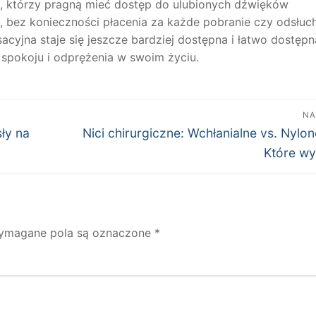
h, którzy pragną mieć dostęp do ulubionych dźwięków
 bez konieczności płacenia za każde pobranie czy odsłuch
acyjna staje się jeszcze bardziej dostępna i łatwo dostępn
 spokoju i odprężenia w swoim życiu.
NA
Następny
ły na
Nici chirurgiczne: Wchłanialne vs. Nylo
wpis:
Które w
ymagane pola są oznaczone
*