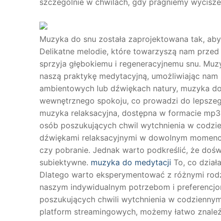
szczególnie w chwilach, gdy pragniemy wyciszen
Muzyka do snu została zaprojektowana tak, aby 
Delikatne melodie, które towarzyszą nam przed 
sprzyja głębokiemu i regeneracyjnemu snu. Muz
naszą praktykę medytacyjną, umożliwiając nam s
ambientowych lub dźwiękach natury, muzyka do
wewnętrznego spokoju, co prowadzi do lepsze
muzyka relaksacyjna, dostępna w formacie mp3 
osób poszukujących chwil wytchnienia w codzie
dźwiękami relaksacyjnymi w dowolnym momencie 
czy pobranie. Jednak warto podkreślić, że doświ
subiektywne.
muzyka do medytacji
To, co działa
Dlatego warto eksperymentować z różnymi rodzaj
naszym indywidualnym potrzebom i preferencjo
poszukujących chwili wytchnienia w codziennym 
platform streamingowych, możemy łatwo znaleź