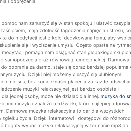
ia i odprężenia.
pomóc nam zanurzyć się w stan spokoju i ułatwić zasypian
zaśnięciem, mają zdolność łagodzenia napięcia i stresu, co
yka do medytacji jest z kolei dedykowana temu, aby wspie
kupienie się i wyciszenie umysłu. Często oparta na rytma
 medytacji pomaga nam osiągnąć stan głębokiego skupieni
go samopoczucia oraz równowagi emocjonalnej. Darmowa
do pobrania za darmo, staje się coraz bardziej popularna
nnym życiu. Dzięki niej możemy cieszyć się ulubionymi
i miejscu, bez konieczności płacenia za każde odsłuchan
adczenie muzyki relaksacyjnej jest bardzo osobiste i
 dla jednej osoby, może nie działać dla innej.
muzyka do s
ami muzyki i znaleźć te dźwięki, które najlepiej odpowia
m. Darmowa muzyka relaksacyjna to dar dla wszystkich
zgiełku życia. Dzięki internetowi i dostępowi do różnoro
ć bogaty wybór muzyki relaksacyjnej w formacie mp3 do