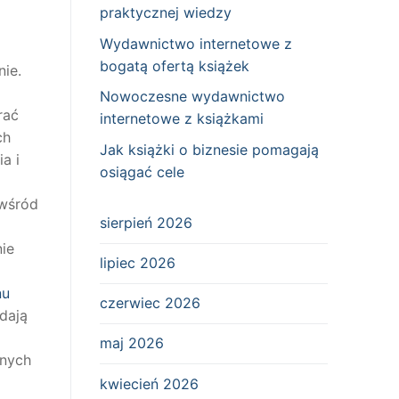
praktycznej wiedzy
Wydawnictwo internetowe z
bogatą ofertą książek
ie.
Nowoczesne wydawnictwo
rać
internetowe z książkami
ch
Jak książki o biznesie pomagają
a i
osiągać cele
 wśród
sierpień 2026
ie
lipiec 2026
nu
czerwiec 2026
dają
maj 2026
dnych
kwiecień 2026