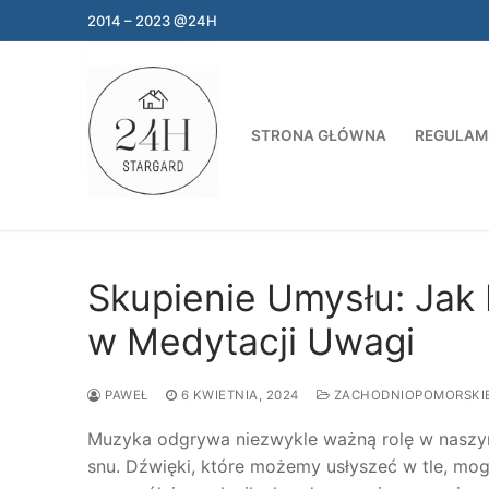
Przejdź
2014 – 2023 @24H
do
treści
STRONA GŁÓWNA
REGULAM
Skupienie Umysłu: Ja
w Medytacji Uwagi
PAWEŁ
6 KWIETNIA, 2024
ZACHODNIOPOMORSKI
Muzyka odgrywa niezwykle ważną rolę w naszym 
snu. Dźwięki, które możemy usłyszeć w tle, m