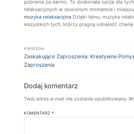
pobrania za darmo. To doskonała opcja dla tyc
relaksacyjnych w dowolnym momencie i miejscu,
muzyka relaksacyjna
Dzięki temu, muzyka relaks
wszystkich tych, którzy pragną odnaleźć chwilę
Nawigacja
POPRZEDNI
Poprzedni
wpisu
Zaskakujące Zaproszenia: Kreatywne Pomys
wpis:
Zaproszenia
Dodaj komentarz
Twój adres e-mail nie zostanie opublikowany.
W
KOMENTARZ
*