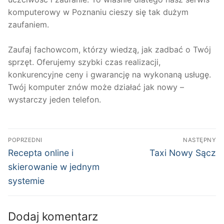
komputerowy w Poznaniu cieszy się tak dużym
zaufaniem.
Zaufaj fachowcom, którzy wiedzą, jak zadbać o Twój
sprzęt. Oferujemy szybki czas realizacji,
konkurencyjne ceny i gwarancję na wykonaną usługę.
Twój komputer znów może działać jak nowy –
wystarczy jeden telefon.
Nawigacja
POPRZEDNI
NASTĘPNY
wpisu
Poprzedni
Następny
Recepta online i
Taxi Nowy Sącz
wpis:
wpis:
skierowanie w jednym
systemie
Dodaj komentarz