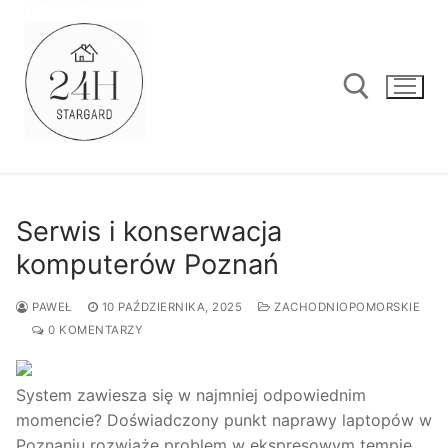
Przejdź
do
treści
Szukaj:
Serwis i konserwacja
komputerów Poznań
PAWEŁ
10 PAŹDZIERNIKA, 2025
ZACHODNIOPOMORSKIE
0 KOMENTARZY
System zawiesza się w najmniej odpowiednim
momencie? Doświadczony punkt naprawy laptopów w
Poznaniu rozwiąże problem w ekspresowym tempie.