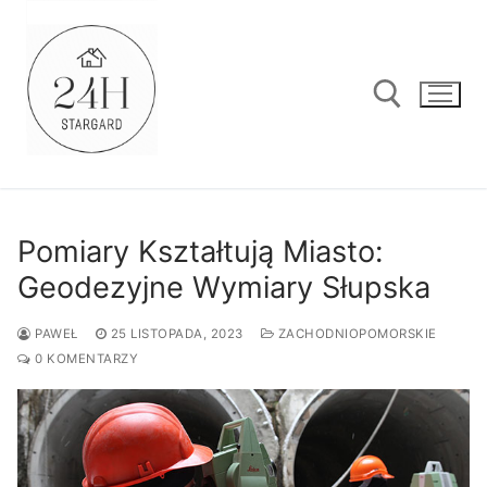
Przejdź
do
treści
Szukaj:
Pomiary Kształtują Miasto:
Geodezyjne Wymiary Słupska
PAWEŁ
25 LISTOPADA, 2023
ZACHODNIOPOMORSKIE
0 KOMENTARZY