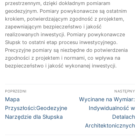
przestrzennym, dzięki dokładnym pomiaram
geodezyjnym. Pomiary powykonawcze są ostatnim
krokiem, potwierdzającym zgodność z projektem,
zapewniającym bezpieczeństwo i jakość
realizowanych inwestycji. Pomiary powykonawcze
Słupsk to ostatni etap procesu inwestycyjnego.
Precyzyjne pomiary są niezbędne do potwierdzenia
zgodności z projektem i normami, co wpływa na
bezpieczeństwo i jakość wykonanej inwestycji.
Nawigacja
POPRZEDNI
NASTĘPNY
wpisu
Poprzedni
Następny
Mapa
Wycinane na Wymiar:
wpis:
wpis:
Przyszłości:Geodezyjne
Indywidualność w
Narzędzie dla Słupska
Detalach
Architektonicznych