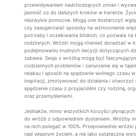
przewidywaniem nadchodzących zmian i wyzwań 
jasność co do dalszych kroków w karierze. Życi
niezwykle pomocne. Mogą one dostarczyć wgląd
czy zasugerować sposoby na wzmocnienie więzi
potrzeby i oczekiwania bliskich, co pozwala na 
rodzinnych. Wróżki mogą również doradzać w
podejmowaniu trudnych decyzji dotyczących dzie
zabawa. Sesje z wróżką mogą być fascynującym
codziennych problemów i zanurzenie się w tajem
relaksu i sposób na spędzenie wolnego czasu 
inspiracji, zmotywować do działania i otworzyć
spędzenie czasu z przyjaciółmi czy rodziną, org
oraz przemyśleniami.
Jednakże, mimo wszystkich korzyści płynących z
do wróżb z odpowiednim dystansem. Wróżby mog
na nich polegać w 100%. Przepowiednie wróżki 
nad własnym życiem, a nie jako ostateczna wy