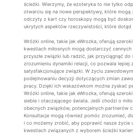
ścieżki. Wierzymy, że ezoteryka to nie tylko o
otwarciu się na nowe perspektywy, które mogą zm
odczyty z kart czy horoskopy mogą być dosko
ukrytych aspektów rzeczywistości, które dotąd
Wróżki online, takie jak eWrozka, oferują szer
kwestiach miłosnych mogą dostarczyć cennych
przyszłe związki lub radzić, jak przyciągnąć 
zrozumieniu dynamiki relacji, co pozwala lepie
satysfakcjonujące związki. W życiu zawodowym
podejmowaniu decyzji dotyczących zmian zawod
pracy. Dzięki ich wskazówkom można zyskać pe
Wróżki online, takie jak eWrozka, oferują szer
siebie i otaczającego świata. Jeśli chodzi o m
obecnych związków, potencjalnych partnerów cz
Konsultacje mogą również pomóc zrozumieć, dlac
i co możemy zrobić, aby poprawić nasze życie
kwestiach związanych z wyborem ścieżki kari