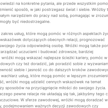
dpowiedzi na konkretne pytania, ale przede wszystkim pom
ienić sposób, w jaki postrzegasz świat i siebie. Wróżby t
nałym narzędziem do pracy nad sobą, pomagając w zrozum
 mogły być niedostrzegalne.
oki zakres usług, które mogą pomóc w różnych aspektach ży
 wskazówek dotyczących obecnych relacji, prognozować
do swojego życia odpowiednią osobę. Wróżki mogą także p
j zarządzać uczuciami i budować zdrowsze, bardziej
 wróżki mogą wskazać najlepsze ścieżki kariery, pomóc w
owych czy też doradzić, jak poradzić sobie z wyzwania
wność siebie i jasność co do dalszych kroków zawodowy
oki wachlarz usług, które mogą pomóc w lepszym zrozumieni
iłość, wróżki mogą udzielić cennych wskazówek na temat
y sposobów na przyciągnięcie miłości do swojego życia.
zego pewne relacje nie układają się tak, jakbyśmy tego ch
 uczuciowe. W sferze zawodowej, wróżki mogą doradzać w
ery, podejmowaniem ważnych decyzji zawodowych czy