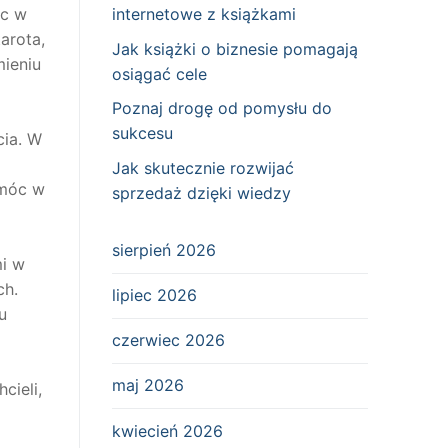
internetowe z książkami
oc w
arota,
Jak książki o biznesie pomagają
ieniu
osiągać cele
Poznaj drogę od pomysłu do
sukcesu
cia. W
Jak skutecznie rozwijać
omóc w
sprzedaż dzięki wiedzy
sierpień 2026
mi w
ch.
lipiec 2026
u
czerwiec 2026
maj 2026
cieli,
kwiecień 2026