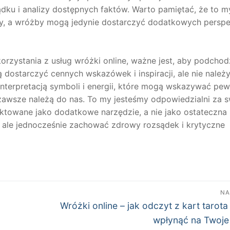
ądku i analizy dostępnych faktów. Warto pamiętać, że to m
ry, a wróżby mogą jedynie dostarczyć dodatkowych perspe
rzystania z usług wróżki online, ważne jest, aby podchod
starczyć cennych wskazówek i inspiracji, ale nie należy
interpretacją symboli i energii, które mogą wskazywać pe
 zawsze należą do nas. To my jesteśmy odpowiedzialni za 
aktowane jako dodatkowe narzędzie, a nie jako ostateczna
 ale jednocześnie zachować zdrowy rozsądek i krytyczne
NA
Następny
Wróżki online – jak odczyt z kart tarot
wpis:
wpłynąć na Twoje