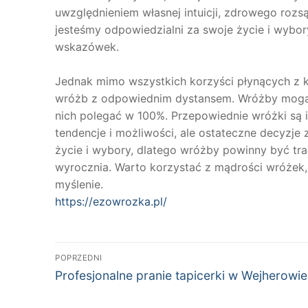
uwzględnieniem własnej intuicji, zdrowego rozs
jesteśmy odpowiedzialni za swoje życie i wybo
wskazówek.
Jednak mimo wszystkich korzyści płynących z ko
wróżb z odpowiednim dystansem. Wróżby mogą do
nich polegać w 100%. Przepowiednie wróżki są 
tendencje i możliwości, ale ostateczne decyzje
życie i wybory, dlatego wróżby powinny być tr
wyrocznia. Warto korzystać z mądrości wróżek,
myślenie.
https://ezowrozka.pl/
Nawigacja
POPRZEDNI
Poprzedni
wpisu
Profesjonalne pranie tapicerki w Wejherowie
wpis: