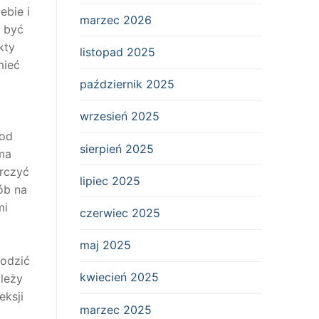
ebie i
marzec 2026
ą być
kty
listopad 2025
mieć
październik 2025
wrzesień 2025
 od
sierpień 2025
rma
rczyć
lipiec 2025
ób na
mi
czerwiec 2025
maj 2025
hodzić
kwiecień 2025
leży
eksji
marzec 2025