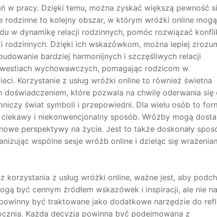
w pracy. Dzięki temu, można zyskać większą pewność si
e rodzinne to kolejny obszar, w którym wróżki online mog
u w dynamikę relacji rodzinnych, pomóc rozwiązać konfli
 rodzinnych. Dzięki ich wskazówkom, można lepiej zrozu
budowanie bardziej harmonijnych i szczęśliwych relacji
 kwestiach wychowawczych, pomagając rodzicom w
ci. Korzystanie z usług wróżki online to również świetna
 doświadczeniem, które pozwala na chwilę oderwania się
niczy świat symboli i przepowiedni. Dla wielu osób to fo
w ciekawy i niekonwencjonalny sposób. Wróżby mogą dosta
 nowe perspektywy na życie. Jest to także doskonały spos
anizując wspólne sesje wróżb online i dzieląc się wrażenia
 korzystania z usług wróżki online, ważne jest, aby podc
ą być cennym źródłem wskazówek i inspiracji, ale nie na
powinny być traktowane jako dodatkowe narzędzie do refl
rocznia. Każda decyzja powinna być podejmowana z