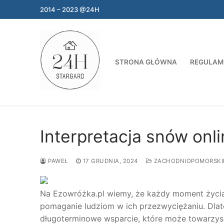
Przejdź
2014 – 2023 @24H
do
treści
STRONA GŁÓWNA
REGULAM
Interpretacja snów onl
PAWEŁ
17 GRUDNIA, 2024
ZACHODNIOPOMORSKI
Na Ezowróżka.pl wiemy, że każdy moment życia 
pomaganie ludziom w ich przezwyciężaniu. Dlat
długoterminowe wsparcie, które może towarzysz