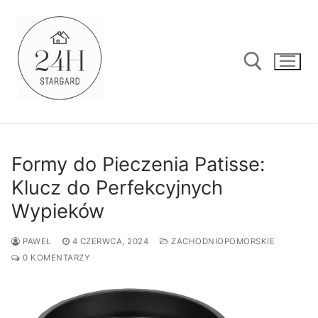
Przejdź
do
treści
Szukaj:
Formy do Pieczenia Patisse:
Klucz do Perfekcyjnych
Wypieków
PAWEŁ
4 CZERWCA, 2024
ZACHODNIOPOMORSKIE
0 KOMENTARZY