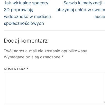
wpisu
Poprzedni
Następny
Jak wirtualne spacery
Serwis klimatyzacji –
wpis:
wpis:
3D poprawiają
utrzymaj chłód w swoim
widoczność w mediach
aucie
społecznościowych
Dodaj komentarz
Twój adres e-mail nie zostanie opublikowany.
Wymagane pola są oznaczone
*
KOMENTARZ
*