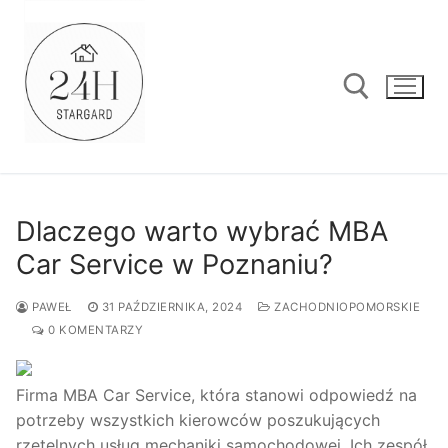
Przejdź
do
treści
Szukaj:
Dlaczego warto wybrać MBA
Car Service w Poznaniu?
PAWEŁ
31 PAŹDZIERNIKA, 2024
ZACHODNIOPOMORSKIE
0 KOMENTARZY
Firma MBA Car Service, która stanowi odpowiedź na
potrzeby wszystkich kierowców poszukujących
rzetelnych usług mechaniki samochodowej. Ich zespół,