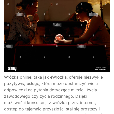
Wróżka online, taka jak eWrozka, oferuje niezwykle
pozytywną usługę, która może dostarczyć wielu
odpowiedzi na pytania dotyczące miłości, życia
zawodowego czy życia rodzinnego. Dzięki
możliwości konsultacji z wróżką przez internet,
dostęp do tajemnic przyszłości stał się prostszy i