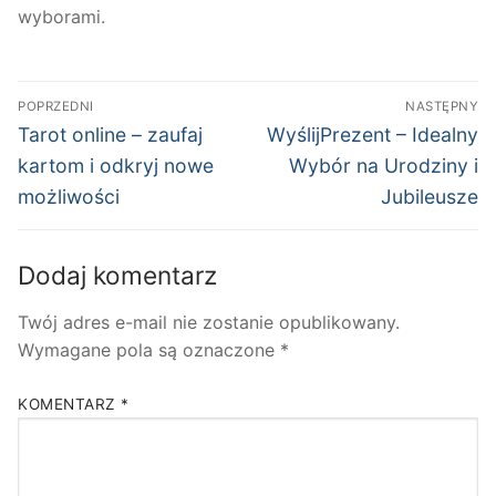
wyborami.
Nawigacja
POPRZEDNI
NASTĘPNY
wpisu
Poprzedni
Następny
Tarot online – zaufaj
WyślijPrezent – Idealny
wpis:
wpis:
kartom i odkryj nowe
Wybór na Urodziny i
możliwości
Jubileusze
Dodaj komentarz
Twój adres e-mail nie zostanie opublikowany.
Wymagane pola są oznaczone
*
KOMENTARZ
*