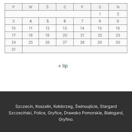
P
W
Ś
C
P
S
N
1
2
3
4
5
6
7
8
9
10
11
12
13
14
15
16
17
18
19
20
21
22
23
24
25
26
27
28
29
30
31
« lip
Szczecin, Koszalin, Kołobrzeg, Świnoujście, Stargard
Szczeciński, Police, Gryfice, Drawsko Pomorskie, Białogard,
Gryfino.