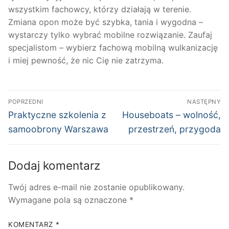
wszystkim fachowcy, którzy działają w terenie.
Zmiana opon może być szybka, tania i wygodna –
wystarczy tylko wybrać mobilne rozwiązanie. Zaufaj
specjalistom – wybierz fachową mobilną wulkanizację
i miej pewność, że nic Cię nie zatrzyma.
Nawigacja
POPRZEDNI
NASTĘPNY
wpisu
Poprzedni
Następny
Praktyczne szkolenia z
Houseboats – wolność,
wpis:
wpis:
samoobrony Warszawa
przestrzeń, przygoda
Dodaj komentarz
Twój adres e-mail nie zostanie opublikowany.
Wymagane pola są oznaczone
*
KOMENTARZ
*