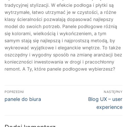
tradycyjnej stylizacji. W efekcie podłoga i płytki są
wytrzymałe, łatwo utrzymać je w czystości, a różne
klasy ścieralności pozwalają dopasować najlepszy
model do swoich potrzeb. Panele podłogowe różnią
się kolorami, wielkością i wykończeniem, a tym
samym stają się najlepszą i najprostszą metodą, by
wykreować wyjątkowe i eleganckie wnętrze. To także
oszczędny i wygodny sposób na zmianę aranżacji bez
konieczności inwestowania w drogi i pracochłonny
remont. A Ty, które panele podłogowe wybierzesz?
Nawigacja
POPRZEDNI
NASTĘPNY
wpisu
Poprzedni
Następny
panele do biura
Blog UX – user
wpis:
wpis:
experience