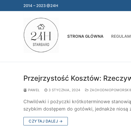
Przejdź
2014 – 2023 @24H
do
treści
STRONA GŁÓWNA
REGULAM
Przejrzystość Kosztów: Rzeczy
PAWEŁ
3 STYCZNIA, 2024
ZACHODNIOPOMORSKI
Chwilówki i pożyczki krótkoterminowe stanowią
szybkim dostępem do gotówki, jednakże niosą
CZYTAJ DALEJ →