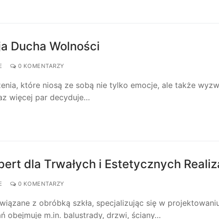
ja Ducha Wolności
E
0 KOMENTARZY
enia, które niosą ze sobą nie tylko emocje, ale także wyz
az więcej par decyduje…
pert dla Trwałych i Estetycznych Realiz
E
0 KOMENTARZY
iązane z obróbką szkła, specjalizując się w projektowaniu
ń obejmuje m.in. balustrady, drzwi, ściany…