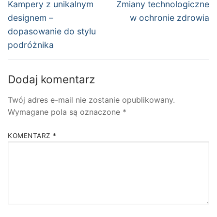
wpisu
Poprzedni
Następny
Kampery z unikalnym
Zmiany technologiczne
wpis:
wpis:
designem –
w ochronie zdrowia
dopasowanie do stylu
podróżnika
Dodaj komentarz
Twój adres e-mail nie zostanie opublikowany.
Wymagane pola są oznaczone
*
KOMENTARZ
*