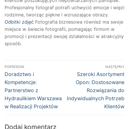
klientów poszukujących niepowtarzalnych pamiątek.
Profesjonalny fotograf potrafi uchwycić emocje i więzi
rodzinne, tworząc piękne i wzruszające obrazy.
Odbitki zdjęć
Fotografia biznesowa również ma swoje
miejsce w świecie fotografii, pomagając firmom w
promocji i prezentacji swojej działalności w atrakcyjny
sposób.
Nawigacja
POPRZEDNI
NASTĘPNY
wpisu
Poprzedni
Następny
Doradztwo i
Szeroki Asortyment
wpis:
wpis:
Kompetencje:
Opon: Dostosowane
Partnerstwo z
Rozwiązania do
Hydraulikiem Warszawa
Indywidualnych Potrzeb
w Realizacji Projektów
Klientów
Dodaj komentarz