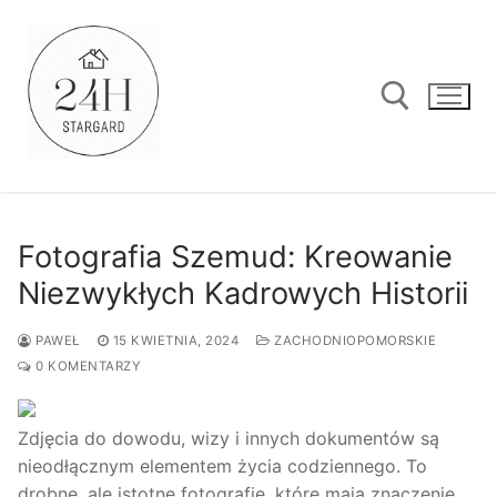
Przejdź
do
treści
Szukaj:
Fotografia Szemud: Kreowanie
Niezwykłych Kadrowych Historii
PAWEŁ
15 KWIETNIA, 2024
ZACHODNIOPOMORSKIE
0 KOMENTARZY
Zdjęcia do dowodu, wizy i innych dokumentów są
nieodłącznym elementem życia codziennego. To
drobne, ale istotne fotografie, które mają znaczenie