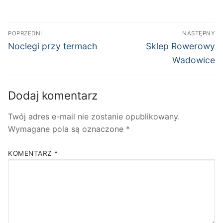
Nawigacja
POPRZEDNI
NASTĘPNY
wpisu
Poprzedni
Następny
Noclegi przy termach
Sklep Rowerowy
wpis:
wpis:
Wadowice
Dodaj komentarz
Twój adres e-mail nie zostanie opublikowany.
Wymagane pola są oznaczone
*
KOMENTARZ
*