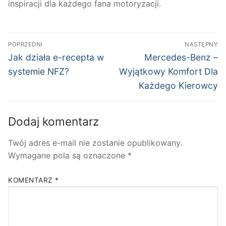
inspiracji dla każdego fana motoryzacji.
Nawigacja
POPRZEDNI
NASTĘPNY
wpisu
Poprzedni
Następny
Jak działa e-recepta w
Mercedes-Benz –
wpis:
wpis:
systemie NFZ?
Wyjątkowy Komfort Dla
Każdego Kierowcy
Dodaj komentarz
Twój adres e-mail nie zostanie opublikowany.
Wymagane pola są oznaczone
*
KOMENTARZ
*