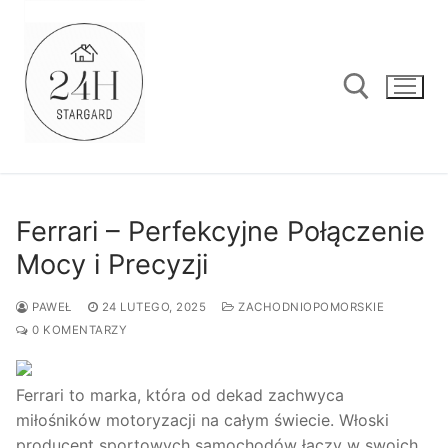
Przejdź
do
treści
Szukaj:
Ferrari – Perfekcyjne Połączenie
Mocy i Precyzji
PAWEŁ
24 LUTEGO, 2025
ZACHODNIOPOMORSKIE
0 KOMENTARZY
Ferrari to marka, która od dekad zachwyca
miłośników motoryzacji na całym świecie. Włoski
producent sportowych samochodów łączy w swoich