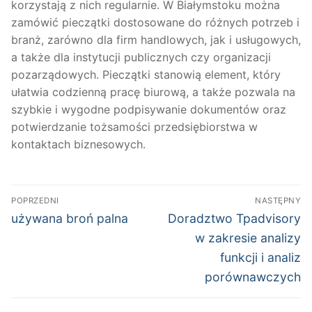
korzystają z nich regularnie. W Białymstoku można
zamówić pieczątki dostosowane do różnych potrzeb i
branż, zarówno dla firm handlowych, jak i usługowych,
a także dla instytucji publicznych czy organizacji
pozarządowych. Pieczątki stanowią element, który
ułatwia codzienną pracę biurową, a także pozwala na
szybkie i wygodne podpisywanie dokumentów oraz
potwierdzanie tożsamości przedsiębiorstwa w
kontaktach biznesowych.
Nawigacja
POPRZEDNI
NASTĘPNY
wpisu
Poprzedni
Następny
używana broń palna
Doradztwo Tpadvisory
wpis:
wpis:
w zakresie analizy
funkcji i analiz
porównawczych