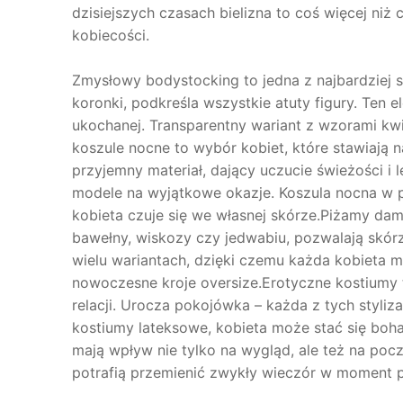
dzisiejszych czasach bielizna to coś więcej niż
kobiecości.
Zmysłowy bodystocking to jedna z najbardziej 
koronki, podkreśla wszystkie atuty figury. Ten 
ukochanej. Transparentny wariant z wzorami kw
koszule nocne to wybór kobiet, które stawiają n
przyjemny materiał, dający uczucie świeżości i
modele na wyjątkowe okazje. Koszula nocna w p
kobieta czuje się we własnej skórze.Piżamy dam
bawełny, wiskozy czy jedwabiu, pozwalają skó
wielu wariantach, dzięki czemu każda kobieta m
nowoczesne kroje oversize.Erotyczne kostiumy t
relacji. Urocza pokojówka – każda z tych styliz
kostiumy lateksowe, kobieta może stać się boha
mają wpływ nie tylko na wygląd, ale też na pocz
potrafią przemienić zwykły wieczór w moment p