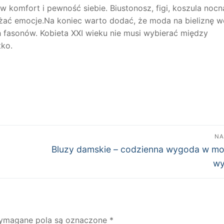
 w komfort i pewność siebie. Biustonosz, figi, koszula nocn
żać emocje.Na koniec warto dodać, że moda na bieliznę w
ch fasonów. Kobieta XXI wieku nie musi wybierać między
ko.
NA
Następny
Bluzy damskie – codzienna wygoda w m
wpis:
wy
ymagane pola są oznaczone
*