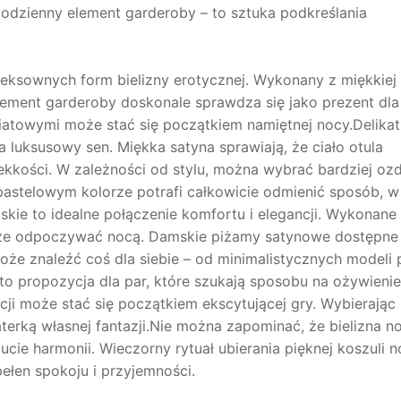
 codzienny element garderoby – to sztuka podkreślania
seksownych form bielizny erotycznej. Wykonany z miękkiej
element garderoby doskonale sprawdza się jako prezent dla
iatowymi może stać się początkiem namiętnej nocy.Delika
a luksusowy sen. Miękka satyna sprawiają, że ciało otula
 lekkości. W zależności od stylu, można wybrać bardziej o
astelowym kolorze potrafi całkowicie odmienić sposób, w 
skie to idealne połączenie komfortu i elegancji. Wykonane
rze odpoczywać nocą. Damskie piżamy satynowe dostępne
oże znaleźć coś dla siebie – od minimalistycznych modeli 
o propozycja dla par, które szukają sposobu na ożywienie
acji może stać się początkiem ekscytującej gry. Wybierając
terką własnej fantazji.Nie można zapominać, że bielizna n
ucie harmonii. Wieczorny rytuał ubierania pięknej koszuli n
ełen spokoju i przyjemności.