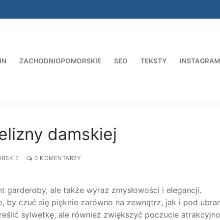
IN
ZACHODNIOPOMORSKIE
SEO
TEKSTY
INSTAGRAM
Szukaj:
elizny damskiej
RSKIE
0 KOMENTARZY
nt garderoby, ale także wyraz zmysłowości i elegancji.
o, by czuć się pięknie zarówno na zewnątrz, jak i pod ubra
reślić sylwetkę, ale również zwiększyć poczucie atrakcyjno