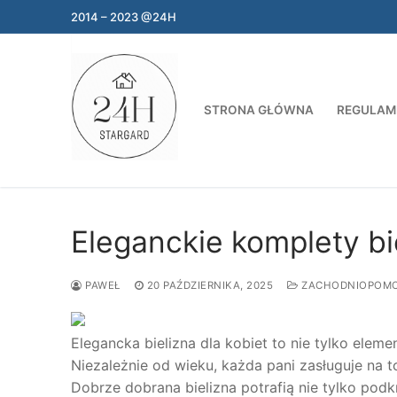
Przejdź
2014 – 2023 @24H
do
treści
STRONA GŁÓWNA
REGULAM
Eleganckie komplety bi
PAWEŁ
20 PAŹDZIERNIKA, 2025
ZACHODNIOPOMO
Elegancka bielizna dla kobiet to nie tylko eleme
Niezależnie od wieku, każda pani zasługuje na t
Dobrze dobrana bielizna potrafią nie tylko podk