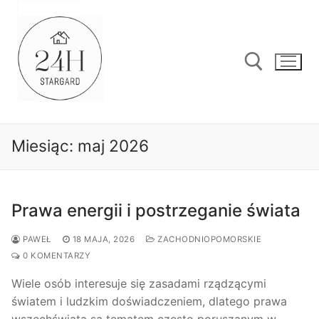
Przejdź
do
treści
Szukaj:
Miesiąc:
maj 2026
Prawa energii i postrzeganie świata
PAWEŁ
18 MAJA, 2026
ZACHODNIOPOMORSKIE
0 KOMENTARZY
Wiele osób interesuje się zasadami rządzącymi
światem i ludzkim doświadczeniem, dlatego prawa
wszechświata są tematem często poruszanym w