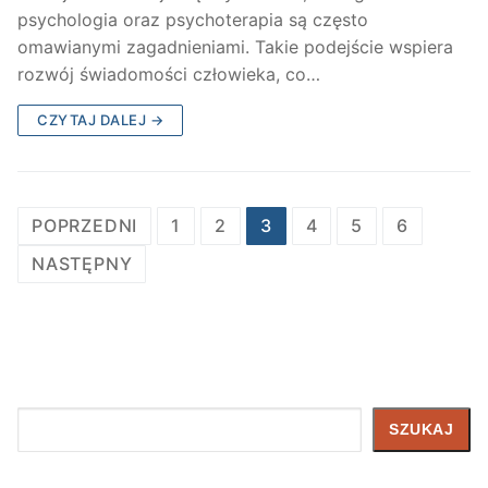
psychologia oraz psychoterapia są często
omawianymi zagadnieniami. Takie podejście wspiera
rozwój świadomości człowieka, co…
CZYTAJ DALEJ →
Nawigacja
POPRZEDNI
1
2
3
4
5
6
po
NASTĘPNY
wpisach
Szukaj
SZUKAJ